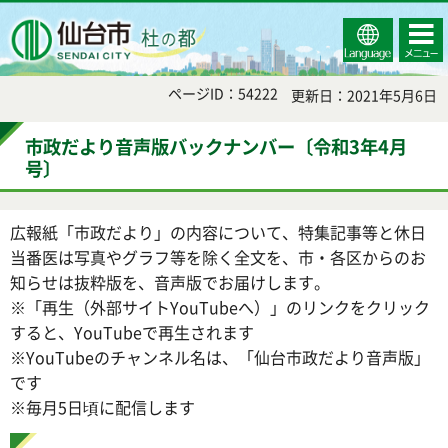
Select
コンテ
仙台市
Language
ンツメ
ニュー
ページID：54222
更新日：2021年5月6日
市政だより音声版バックナンバー〔令和3年4月
号〕
広報紙「市政だより」の内容について、特集記事等と休日
当番医は写真やグラフ等を除く全文を、市・各区からのお
知らせは抜粋版を、音声版でお届けします。
※「再生（外部サイトYouTubeへ）」のリンクをクリック
すると、YouTubeで再生されます
※YouTubeのチャンネル名は、「仙台市政だより音声版」
です
※毎月5日頃に配信します