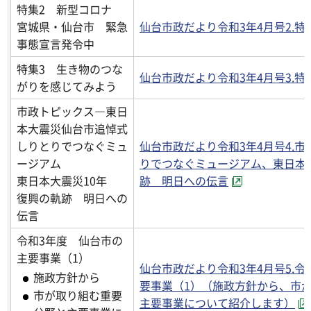
特集2 新型コロナ
宮城県・仙台市 緊急
仙台市政だより令和3年4月号2.特
事態宣言発令中
特集3 生き物のつな
仙台市政だより令和3年4月号3.特
がりを感じてみよう
市政トピックス―東日
本大震災仙台市追悼式
しりとりでつなぐミュ
仙台市政だより令和3年4月号4.
ージアム
りでつなぐミュージアム、東日本
東日本大震災10年
跡 明日への伝言
復興の軌跡 明日への
伝言
令和3年度 仙台市の
主要事業（1）
仙台市政だより令和3年4月号5.令
施政方針から
要事業（1）（施政方針から、市
市が取り組む重要
主要事業について紹介します）