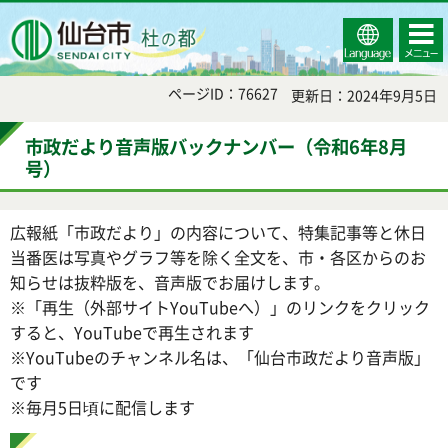
Select
コンテ
仙台市
Language
ンツメ
ニュー
ページID：76627
更新日：2024年9月5日
市政だより音声版バックナンバー（令和6年8月
号）
広報紙「市政だより」の内容について、特集記事等と休日
当番医は写真やグラフ等を除く全文を、市・各区からのお
知らせは抜粋版を、音声版でお届けします。
※「再生（外部サイトYouTubeへ）」のリンクをクリック
すると、YouTubeで再生されます
※YouTubeのチャンネル名は、「仙台市政だより音声版」
です
※毎月5日頃に配信します