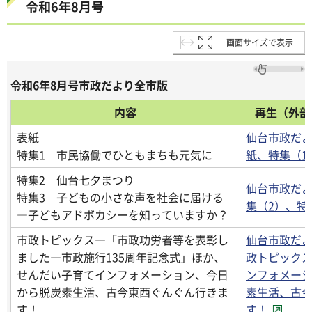
令和6年8月号
画面サイズで表示
令和6年8月号市政だより全市版
内容
再生（外部サ
表紙
仙台市政だよ
特集1 市民協働でひともまちも元気に
紙、特集（1
特集2 仙台七夕まつり
仙台市政だよ
特集3 子どもの小さな声を社会に届ける
集（2）、特
―子どもアドボカシーを知っていますか？
市政トピックス―「市政功労者等を表彰し
仙台市政だよ
ました―市政施行135周年記念式」ほか、
政トピック
せんだい子育てインフォメーション、今日
ンフォメー
から脱炭素生活、古今東西ぐんぐん行きま
素生活、古
す！
す！