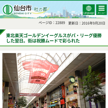
Select
コンテ
仙台市
Language
ンツメ
ニュー
ページID：22889
更新日：2016年9月20日
東北楽天ゴールデンイーグルスがパ・リーグ優勝
した翌日。街は祝勝ムードで彩られた