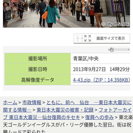
画面サイズで表示
撮影場所
青葉区/中央
撮影日時
2013年9月27日
14時29分
高解像度データ
4-43.zip（ZIP：14,398KB）
ホーム
>
市政情報
>
ともに、前へ 仙台 ―東日本大震災に
関する情報―
>
東日本大震災の被害・記録
>
フォトアーカイ
ブ 東日本大震災―仙台復興のキセキ
>
復興への歩み
> 東北楽
天ゴールデンイーグルスがパ・リーグ優勝した翌日。街は祝
勝ムードで彩られた