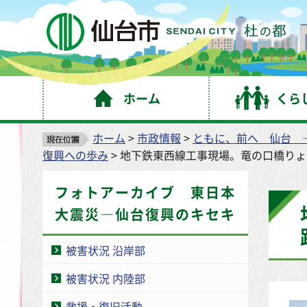
仙
ホーム
くら
ホーム
>
市政情報
>
ともに、前へ 仙台 
復興への歩み
> 地下鉄東西線工事現場。竜の口橋り
フォトアーカイブ 東日本
大震災―仙台復興のキセキ
被害状況 沿岸部
被害状況 内陸部
救援・復旧活動