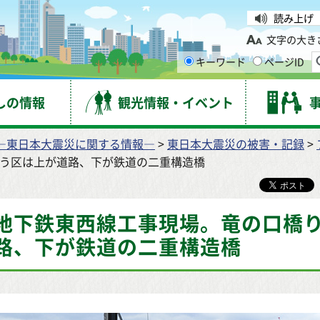
台市
読み上げ
文字の大き
キーワード
ページID
しの情報
観光情報・イベント
―東日本大震災に関する情報―
>
東日本大震災の被害・記録
>
ょう区は上が道路、下が鉄道の二重構造橋
地下鉄東西線工事現場。竜の口橋
路、下が鉄道の二重構造橋