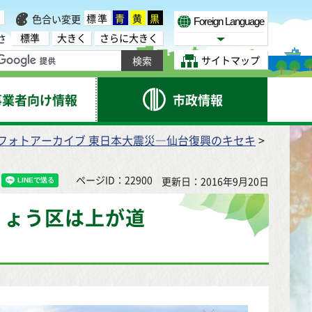
標準
青
黄
黒
色合い変更
Foreign Language
標準
大きく
さらに大きく
さ
Select Language
サイトマップ
事業者向け情報
市政情報
フォトアーカイブ 東日本大震災―仙台復興のキセキ
>
ページID：22900
更新日：2016年9月20日
りょう区は上が道