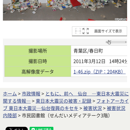
画面サイズで表示
撮影場所
青葉区/春日町
撮影日時
2011年3月12日
14時24分
高解像度データ
1-46.zip（ZIP：204KB）
ホーム
>
市政情報
>
ともに、前へ 仙台 ―東日本大震災に
関する情報―
>
東日本大震災の被害・記録
>
フォトアーカイ
ブ 東日本大震災―仙台復興のキセキ
>
被害状況
>
被害状況
内陸部
> 市民図書館（せんだいメディアテーク3階）