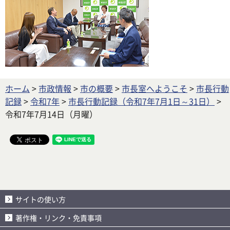
ホーム
>
市政情報
>
市の概要
>
市長室へようこそ
>
市長行動
記録
>
令和7年
>
市長行動記録（令和7年7月1日～31日）
>
令和7年7月14日（月曜）
サイトの使い方
著作権・リンク・免責事項