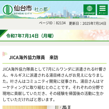
Select
コンテ
仙台市
Language
ンツメ
ニュー
ページID：82134
更新日：2025年7月14日
令和7年7月14日（月曜）
JICA海外協力隊員 来訪
JICA海外協力隊員として7月にルワンダに派遣される叶響さ
ん、キルギスに派遣される湯目稀さんがお見えになりまし
た。叶さんはコミュニティ開発に従事され、湯目さんはマ
ーケティングに取り組むとのことです。それぞれの分野で
現地に貢献していただき、その経験を帰国後の活動に生か
していただければと思います。