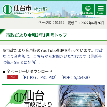
Select
コンテ
仙台市
Language
ンツメ
ニュー
ページID：51662
更新日：2022年4月26日
市政だより令和3年1月号トップ
※市政だより音声版のYouTube配信を行っています。
市政
だより音声版は、こちらからお聞きいただけます（最新号
は毎月5日頃に配信）。
全ページ一括ダウンロード
（P1-P27、P31-P32）（PDF：5,154KB）