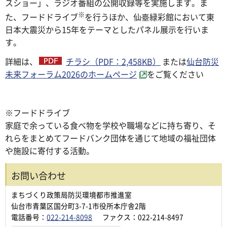
スショー」、ラジオ番組の公開収録等を実施します。ま
※
た、フードドライブ
を行うほか、仙臺緑彩館において東
日本大震災から15年をテーマとしたパネル展示を行いま
す。
詳細は、
チラシ（PDF：2,458KB）
または
仙台防災
未来フォーラム2026のホームページ
をご覧ください
※フードドライブ
家庭で余っている食べ物を学校や職場などに持ち寄り、そ
れらをまとめてフードバンク団体を通じて地域の福祉団体
や施設に寄付する活動。
お問い合わせ
まちづくり政策局防災環境都市推進室
仙台市青葉区国分町3-7-1市役所本庁舎2階
電話番号：
022-214-8098
ファクス：022-214-8497