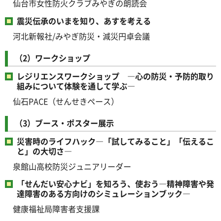
仙台市女性防火クラブみやぎの朗読会
震災伝承のいまを知り、あすを考える
河北新報社/みやぎ防災・減災円卓会議
（2）ワークショップ
レジリエンスワークショップ ―心の防災・予防的取り
組みについて体験を通して学ぶ―
仙石PACE（せんせきペース）
（3）ブース・ポスター展示
災害時のライフハック―「試してみること」「伝えるこ
と」の大切さ―
泉館山高校防災ジュニアリーダー
「せんだい安心ナビ」を知ろう、使おう―精神障害や発
達障害のある方向けのシミュレーションブック―
健康福祉局障害者支援課