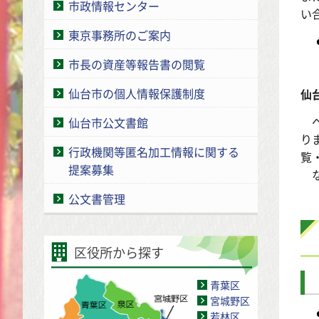
市政情報センター
い
東京事務所のご案内
市長の資産等報告書の閲覧
仙台市の個人情報保護制度
仙
仙台市公文書館
り
行政機関等匿名加工情報に関する
覧
提案募集
な
公文書管理
区役所から探す
青葉区
宮城野区
若林区