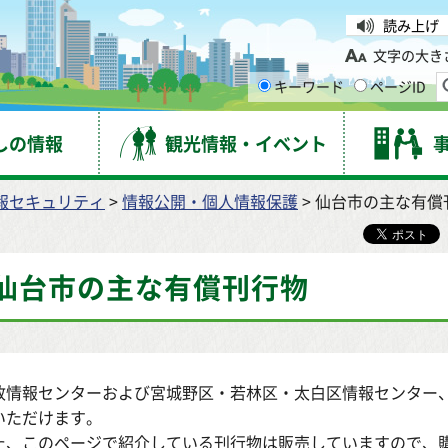
台市
読み上げ
文字の大き
キーワード
ページID
しの情報
観光情報・イベント
報セキュリティ
>
情報公開・個人情報保護
> 仙台市の主な有償
仙台市の主な有償刊行物
政情報センターおよび宮城野区・若林区・太白区情報センター
いただけます。
た、このページで紹介している刊行物は販売していますので、