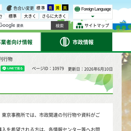
標準
青
黄
黒
色合い変更
Foreign Language
標準
大きく
さらに大きく
さ
Select Language
サイトマップ
事業者向け情報
市政情報
刊行物
ページID：10979
更新日：2026年6月10日
、東京事務所では、市政関連の刊行物や資料がご
購入を希望される方は、各情報センター等へお問