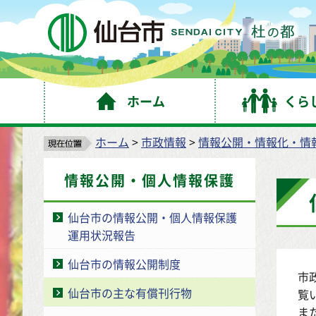
仙
ホーム
くら
ホーム
>
市政情報
>
情報公開・情報化・情
情報公開・個人情報保護
仙台市の情報公開・個人情報保護
運用状況報告
仙台市の情報公開制度
市
仙台市の主な有償刊行物
覧
ま