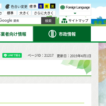
標準
青
黄
黒
色合い変更
Foreign Language
標準
大きく
さらに大きく
さ
Select Language
サイトマップ
事業者向け情報
市政情報
ページID：21217
更新日：2019年4月1日