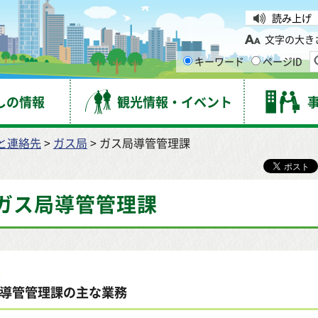
台市
読み上げ
文字の大き
キーワード
ページID
しの情報
観光情報・イベント
と連絡先
>
ガス局
> ガス局導管管理課
ガス局導管管理課
導管管理課の主な業務