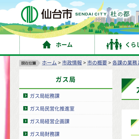
仙
ホーム
くら
ホーム
>
市政情報
>
市の概要
>
各課の業務
ガス局
ガス局総務課
ガス局民営化推進室
ガス局経営企画課
ガス局財務課