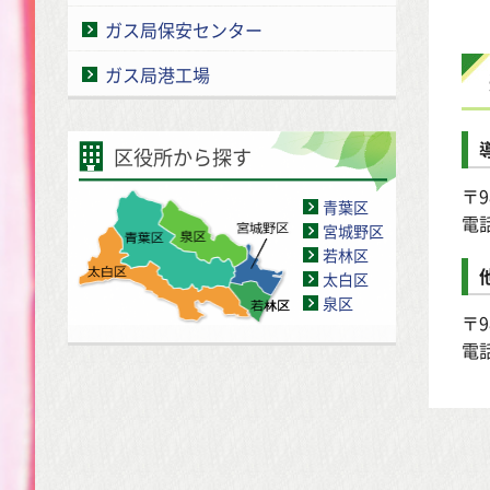
ガス局保安センター
ガス局港工場
区役所から探す
〒9
青葉区
電
宮城野区
若林区
太白区
泉区
〒9
電