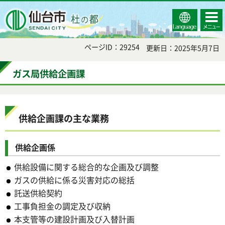
Select
コンテ
仙台市
Language
ンツメ
ニュー
ページID：29254
更新日：2025年5月7日
ガス局供給企画課
供給企画課の主な業務
供給企画係
供給設備に関する総合的な企画及び調整
ガスの供給に係る災害対応の総括
託送供給契約
工事負担金の調定及び収納
本支管等の建設計画及び入替計画