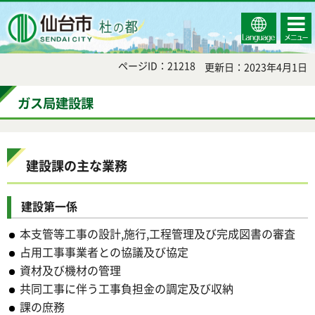
Select
コンテ
仙台市
Language
ンツメ
ニュー
ページID：21218
更新日：2023年4月1日
ガス局建設課
建設課の主な業務
建設第一係
本支管等工事の設計,施行,工程管理及び完成図書の審査
占用工事事業者との協議及び協定
資材及び機材の管理
共同工事に伴う工事負担金の調定及び収納
課の庶務