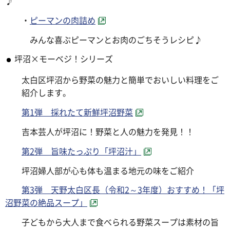
♪
・
ピーマンの肉詰め
みんな喜ぶピーマンとお肉のごちそうレシピ♪
坪沼×モーベジ！シリーズ
太白区坪沼から野菜の魅力と簡単でおいしい料理をご
紹介します。
第1弾 採れたて新鮮坪沼野菜
吉本芸人が坪沼に！野菜と人の魅力を発見！！
第2弾 旨味たっぷり「坪沼汁」
坪沼婦人部が心も体も温まる地元の味をご紹介
第3弾 天野太白区長（令和2～3年度）おすすめ！「坪
沼野菜の絶品スープ」
子どもから大人まで食べられる野菜スープは素材の旨