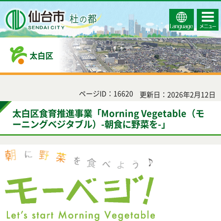
Select
コンテ
仙台市
Language
ンツメ
ニュー
太白区
ページID：16620
更新日：2026年2月12日
太白区食育推進事業「Morning Vegetable（モ
ーニングベジタブル）-朝食に野菜を-」