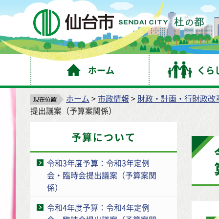
仙
ホーム
くら
ホーム
>
市政情報
>
財政・計画・行財政改
提出議案（予算案関係）
予算について
令和3年度予算：令和3年定例
会・臨時会提出議案（予算案関
係）
令和4年度予算：令和4年定例