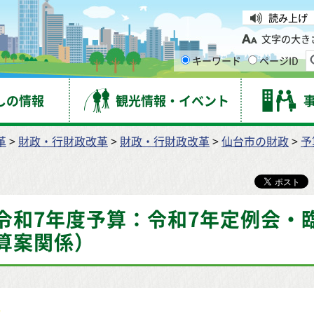
台市
読み上げ
文字の大き
キーワード
ページID
しの情報
観光情報・イベント
革
>
財政・行財政改革
>
財政・行財政改革
>
仙台市の財政
>
予
令和7年度予算：令和7年定例会・
算案関係）