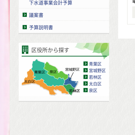
下水道事業会計予算
議案書
予算説明書
区役所から探す
青葉区
宮城野区
若林区
太白区
泉区