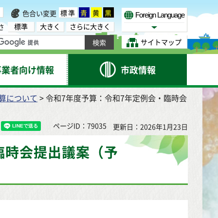
標準
青
黄
黒
色合い変更
Foreign Language
標準
大きく
さらに大きく
さ
Select Language
サイトマップ
事業者向け情報
市政情報
算について
> 令和7年度予算：令和7年定例会・臨時会
ページID：79035
更新日：2026年1月23日
臨時会提出議案（予