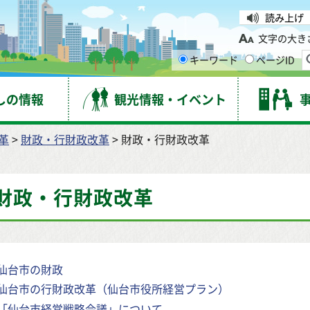
台市
読み上げ
文字の大き
キーワード
ページID
しの情報
観光情報・イベント
革
>
財政・行財政改革
> 財政・行財政改革
財政・行財政改革
仙台市の財政
仙台市の行財政改革（仙台市役所経営プラン）
「仙台市経営戦略会議」について