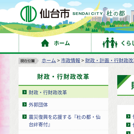
仙
ホーム
くら
ホーム
>
市政情報
>
財政・計画・行財政改
財政・行財政改革
財政・行財政改革
外郭団体
震災復興を応援する『杜の都・仙
台絆寄付』