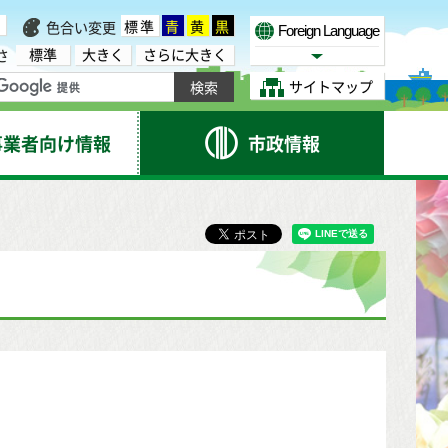
標準
青
黄
黒
色合い変更
Foreign Language
標準
大きく
さらに大きく
さ
Select Language
サイトマップ
事業者向け情報
市政情報