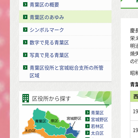
青葉区の概要
青葉区のあゆみ
シンボルマーク
慶
栄
数字で見る青葉区
明
焼
写真で見る青葉区
の
青葉区役所と宮城総合支所の所管
昭
区域
青
区役所から探す
1
青葉区
宮城野区
若林区
1
太白区