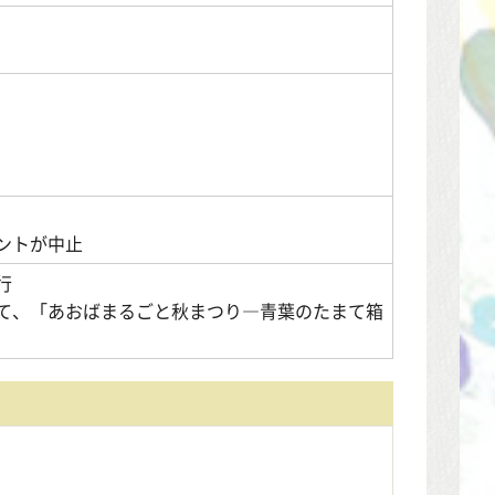
ントが中止
行
て、「あおばまるごと秋まつり―青葉のたまて箱