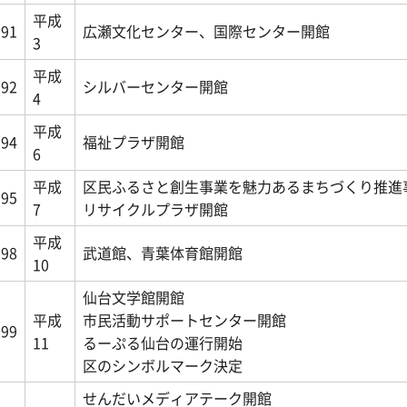
平成
991
広瀬文化センター、国際センター開館
3
平成
992
シルバーセンター開館
4
平成
994
福祉プラザ開館
6
平成
区民ふるさと創生事業を魅力あるまちづくり推進
995
7
リサイクルプラザ開館
平成
998
武道館、青葉体育館開館
10
仙台文学館開館
平成
市民活動サポートセンター開館
999
11
るーぷる仙台の運行開始
区のシンボルマーク決定
せんだいメディアテーク開館