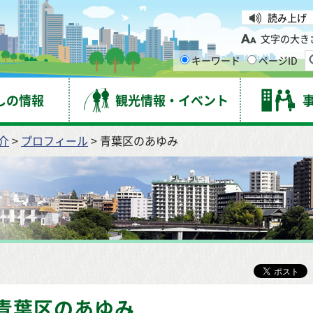
台市
読み上げ
文字の大き
キーワード
ページID
しの情報
観光情報・イベント
介
>
プロフィール
> 青葉区のあゆみ
青葉区のあゆみ