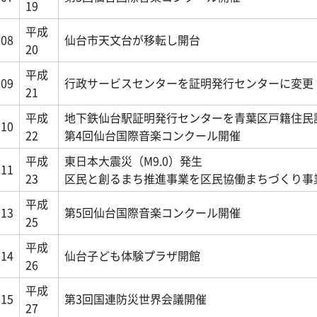
19
平成
008
仙台市天文台が移転し開台
20
平成
009
行政サービスセンターを証明発行センターに変更
21
平成
地下鉄仙台駅証明発行センターを青葉区戸籍住民
010
22
第4回仙台国際音楽コンクール開催
平成
東日本大震災（M9.0）発生
011
23
区民と創るまち推進事業を区民協働まちづくり事
平成
013
第5回仙台国際音楽コンクール開催
25
平成
014
仙台子ども体験プラザ開館
26
平成
015
第3回国連防災世界会議開催
27