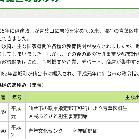
長5年に伊達政宗が青葉山に居城を定めて以来、現在の青葉区
えてきました。
治以降、主な国家機関や各種の教育機関が設立されましたが、昭
失してしまいました。しかし、その後の戦災復興事業や都市計
行政機関をはじめ、金融機関や企業、デパート、商店が集中す
和62年宮城町が仙台市に編入され、平成元年に仙台市の政令指
葉区のあゆみ（年表）
西暦
年号
主な
平成
仙台市の政令指定都市移行により青葉区誕生
989
元
区民ふるさと創生事業開始
平成
990
青年文化センター、科学館開館
2