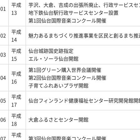
平成
芋沢、大倉、吉成の出張所廃止、行政サービスセ
001
13
地下鉄仙台駅行政サービスセンター設置
第1回仙台国際音楽コンクール開催
平成
002
魅力あるまちづくり推進事業を区民と創るまち推
14
平成
仙台城跡国史跡指定
003
15
エル・ソーラ仙台開館
第1回グリーン購入世界会議開催
平成
004
第2回仙台国際音楽コンクール開催
16
子育てふれあいプラザ開館
平成
005
仙台フィンランド健康福祉センター研究開発館開
17
平成
006
大倉ふるさとセンター開館
18
平成
007
第3回仙台国際音楽コンクール開催