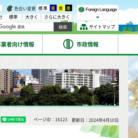
標準
青
黄
黒
色合い変更
Foreign Language
標準
大きく
さらに大きく
さ
Select Language
サイトマップ
事業者向け情報
市政情報
ページID：16123
更新日：2024年4月10日