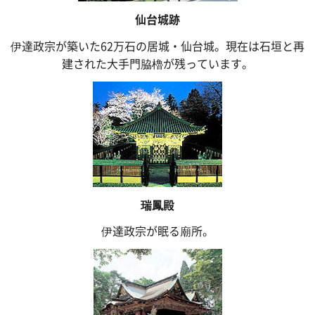
仙台城跡
伊達政宗が築いた62万石の居城・仙台城。現在は石垣と再
建された大手門脇櫓が残っています。
瑞鳳殿
伊達政宗が眠る廟所。