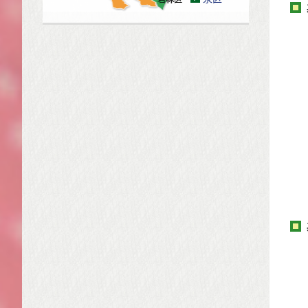
【
人
―
【
【