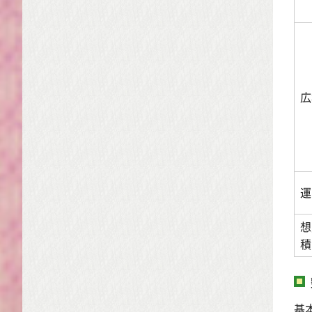
広
運
想
積
基