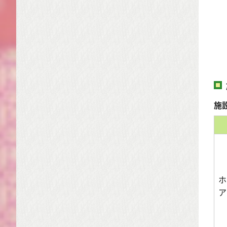
【
施
ホ
ア