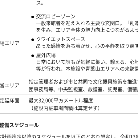
ス。
交流ロビーゾーン
一般来館者を迎え入れる主要な玄関口。「創
を生み、エリア全体の魅力向上につながるよ
クワイエットスペース
場エリア
昂った感情を落ち着かせ、心の平静を取り戻
屋外広場
日常において誰もが気軽に集い、憩える、心
等が行われ、本施設や青葉山エリアへの来訪
指定管理者および市と共同で文化振興施策を推進
営エリア
団事務局等、中央監視室、救護室、託児室、備蓄
定延床面
最大32,000平方メートル程度
（施設内駐車場面積は算定せず）
整備スケジュール
本計画策定以降のスケジュールを以下のとおり想定し、令和13