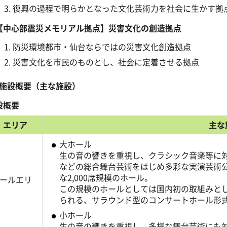
復興の過程で明らかとなった文化芸術力を社会に生かす拠
中心部震災メモリアル拠点】災害文化の創造拠点
防災環境都市・仙台ならではの災害文化創造拠点
災害文化を市民のものとし、社会に定着させる拠点
施設概要（主な施設）
設概要
エリア
主な
大ホール
生の音の響きを重視し、クラシック音楽等に
などの総合舞台芸術をはじめ多彩な実演芸術
な2,000席規模のホール。
ールエリ
この規模のホールとしては国内初の取組みと
られる、サラウンド型のコンサートホール形
小ホール
生の音の響きを重視し、多様な舞台芸術にも対