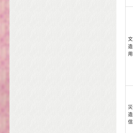
文
造
用
災
造
信