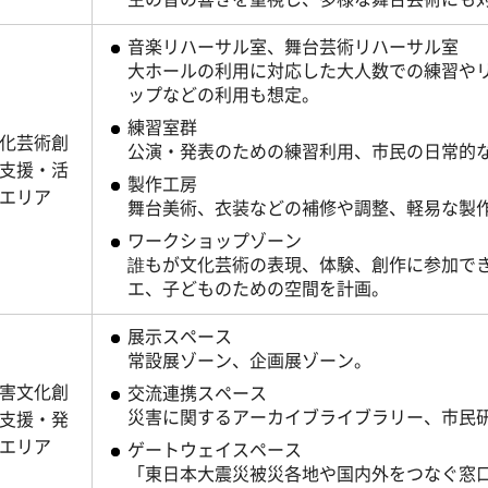
音楽リハーサル室、舞台芸術リハーサル室
大ホールの利用に対応した大人数での練習や
ップなどの利用も想定。
練習室群
化芸術創
公演・発表のための練習利用、市民の日常的
支援・活
製作工房
エリア
舞台美術、衣装などの補修や調整、軽易な製
ワークショップゾーン
誰もが文化芸術の表現、体験、創作に参加で
エ、子どものための空間を計画。
展示スペース
常設展ゾーン、企画展ゾーン。
害文化創
交流連携スペース
災害に関するアーカイブライブラリー、市民
支援・発
エリア
ゲートウェイスペース
「東日本大震災被災各地や国内外をつなぐ窓