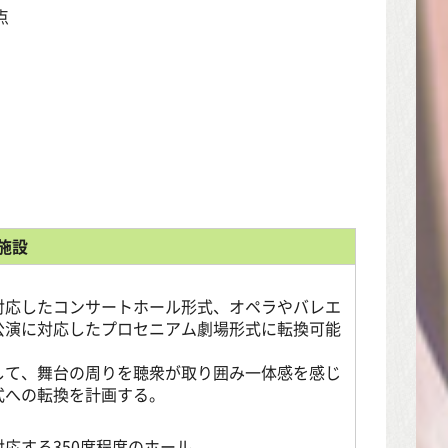
点
施設
対応したコンサートホール形式、オペラやバレエ
公演に対応したプロセニアム劇場形式に転換可能
して、舞台の周りを聴衆が取り囲み一体感を感じ
式への転換を計画する。
応する350席程度のホール。