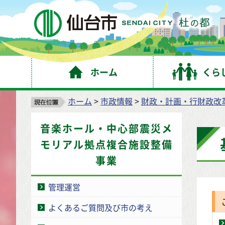
仙
ホーム
くら
ホーム
>
市政情報
>
財政・計画・行財政改
音楽ホール・中心部震災メ
モリアル拠点複合施設整備
事業
管理運営
よくあるご質問及び市の考え