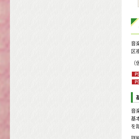
音
区
（
音
基
を
詳