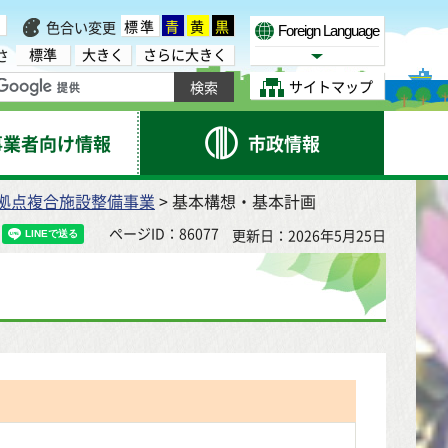
標準
青
黄
黒
色合い変更
Foreign Language
標準
大きく
さらに大きく
さ
Select Language
サイトマップ
事業者向け情報
市政情報
拠点複合施設整備事業
> 基本構想・基本計画
ページID：86077
更新日：2026年5月25日