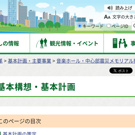
台市
読み上げ
文字の大き
キーワード
ページID
しの情報
観光情報・イベント
革
>
基本計画・主要事業
>
音楽ホール・中心部震災メモリアル
基本構想・基本計画
このページの目次
基本計画の策定