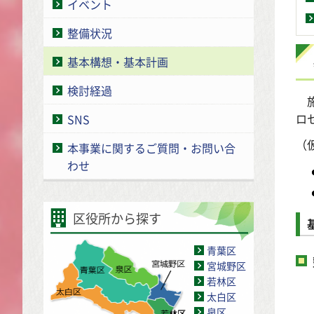
イベント
整備状況
基本構想・基本計画
検討経過
施
ロ
SNS
（
本事業に関するご質問・お問い合
わせ
区役所から探す
青葉区
宮城野区
若林区
せ
太白区
泉区