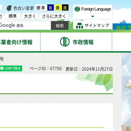
標準
青
黄
黒
色合い変更
Foreign Language
標準
大きく
さらに大きく
さ
Select Language
サイトマップ
事業者向け情報
市政情報
所
ページID：67750
更新日：2024年11月27日