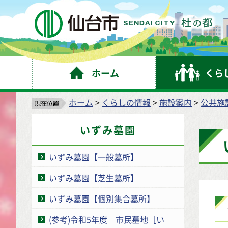
仙
ホーム
くら
ホーム
>
くらしの情報
>
施設案内
>
公共施
いずみ墓園
いずみ墓園【一般墓所】
いずみ墓園【芝生墓所】
いずみ墓園【個別集合墓所】
(参考)令和5年度 市民墓地［い