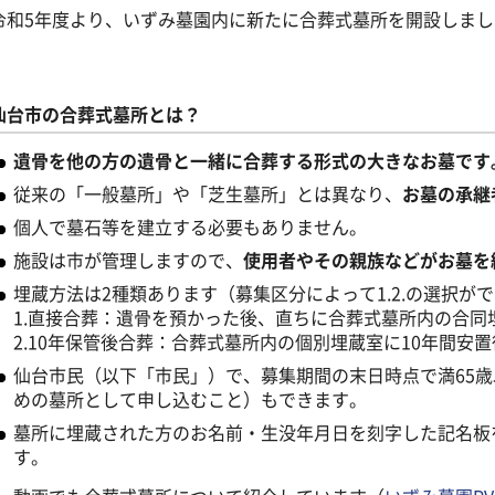
和5年度より、いずみ墓園内に新たに合葬式墓所を開設しまし
仙台市の合葬式墓所とは？
遺骨を他の方の遺骨と一緒に合葬する形式の大きなお墓です
従来の「一般墓所」や「芝生墓所」とは異なり、
お墓の承継
個人で墓石等を建立する必要もありません。
施設は市が管理しますので、
使用者やその親族などがお墓を
埋蔵方法は2種類あります（募集区分によって1.2.の選択
1.直接合葬：遺骨を預かった後、直ちに合葬式墓所内の合同
2.10年保管後合葬：合葬式墓所内の個別埋蔵室に10年間安
仙台市民（以下「市民」）で、募集期間の末日時点で満65
めの墓所として申し込むこと）もできます。
墓所に埋蔵された方のお名前・生没年月日を刻字した記名板
す。