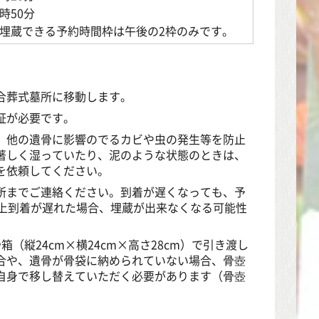
時50分
月の埋蔵できる予約時間枠は午後の2枠のみです。
合葬式墓所に移動します。
証が必要です。
。
他の遺骨に影響のでるカビや虫の発生等を防止
著しく湿っていたり、泥のような状態のときは、
を依頼してください。
所までご連絡ください。到着が遅くなっても、予
以上到着が遅れた場合、埋蔵が出来なくなる可能性
縦24cm×横24cm×高さ28cm）で引き渡し
合や、遺骨が骨袋に納められていない場合、骨壺
自身で移し替えていただく必要があります
（骨壺