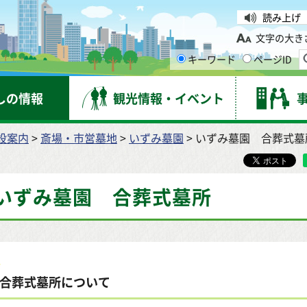
台市
読み上げ
文字の大き
キーワード
ページID
しの情報
観光情報・イベント
設案内
>
斎場・市営墓地
>
いずみ墓園
> いずみ墓園 合葬式墓
いずみ墓園 合葬式墓所
合葬式墓所について