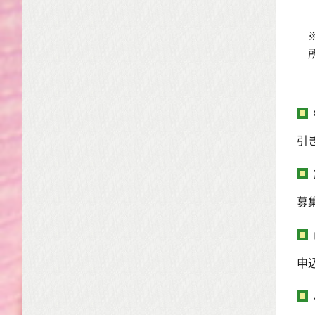
引
募
申