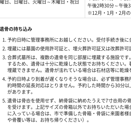
曜日、日曜日、火曜日～木曜日・祝日
午後2時30分～午後3
※12月・1月・2
遺骨の持ち込み
予約日時に管理事務所にお越しください。受付手続き後に
埋蔵には墓園の使用許可証と、埋火葬許可証又は改葬許可
合葬式墓所は、複数の遺骨を同じ部屋に埋蔵する施設です
するため、遺骨は十分に乾燥した状態でお持ちください。
埋蔵できません。
遺骨が濡れている場合は石材店等に乾燥
予約日時より到着が遅くなりそうな場合は、必ず管理事務
約時間の延長対応はとりません。
予約した時間から30分
があります
。
遺骨は骨壺を使用せず、納骨袋に納めたうえで7寸壺用の骨箱（
を受けます
。上記サイズの骨箱以外でお持ちいただいた場
に入っている場合は、市で準備した骨箱・骨袋に来園者様
や骨覆い等は、お持ち帰りください）。