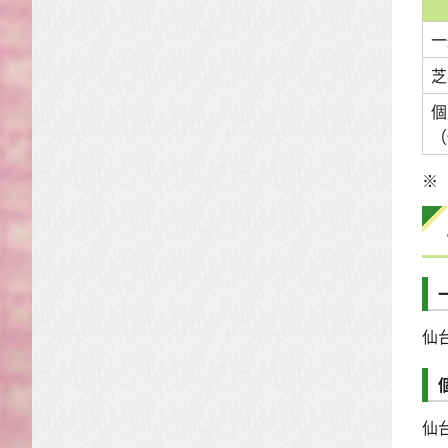
一
芝
個
（
※
仙
仙