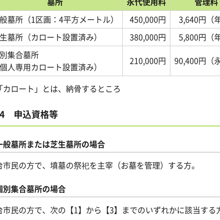
墓所
永代使用料
管理料
般墓所（1区画：4平方メートル）
450,000円
3,640円（
生墓所（カロート設置済み）
380,000円
5,800円（
別集合墓所
210,000円
90,400円
個人専用カロート設置済み）
「カロート」とは、納骨するところ
4 申込資格等
一般墓所または芝生墓所の場合
台市民の方で、墳墓の祭祀を主宰（お墓を管理）する方。
個別集合墓所の場合
台市民の方で、次の【1】から【3】までのいずれかに該当する