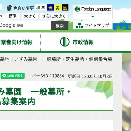
標準
青
黄
黒
色合い変更
Foreign Language
標準
大きく
さらに大きく
さ
Select Language
サイトマップ
事業者向け情報
市政情報
市営墓地［いずみ墓園 一般墓所・芝生墓所・個別集合墓
ページID：79884
更新日：2025年10月8日
ずみ墓園 一般墓所・
出募集案内