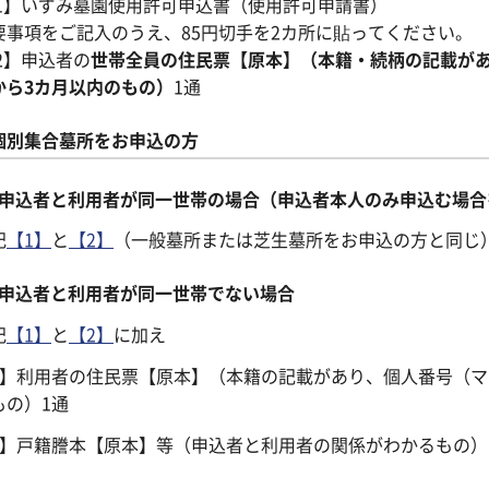
1】いずみ墓園使用許可申込書（使用許可申請書）
要事項をご記入のうえ、85円切手を2カ所に貼ってください。
2】申込者の
世帯全員の住民票【原本】（本籍・続柄の記載が
から3カ月以内のもの）
1通
個別集合墓所をお申込の方
申込者と利用者が同一世帯の場合（申込者本人のみ申込む場合
記
【1】
と
【2】
（一般墓所または芝生墓所をお申込の方と同じ
申込者と利用者が同一世帯でない場合
記
【1】
と
【2】
に加え
3】利用者の住民票【原本】（本籍の記載があり、個人番号（マ
もの）1通
4】戸籍謄本【原本】等（申込者と利用者の関係がわかるもの）