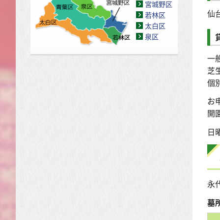
宮城野区
仙
若林区
太白区
泉区
一
芝
個
お
開
日
永
墓