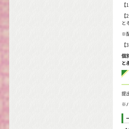
【
【
と
※
【
個
と
提
※