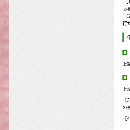
【
必
【
行
上
上
【
の
【