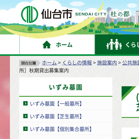
仙
ホーム
くら
ホーム
>
くらしの情報
>
施設案内
>
公共施
所］秋期貸出募集案内
いずみ墓園
いずみ墓園【一般墓所】
いずみ墓園【芝生墓所】
いずみ墓園【個別集合墓所】