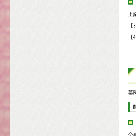
上
【
【
墓
令