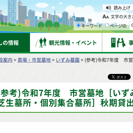
台市
読み上げ
文字の大き
キーワード
ページID
しの情報
観光情報・イベント
設案内
>
斎場・市営墓地
>
いずみ墓園
> (参考)令和7年度 
(参考)令和7年度 市営墓地［い
芝生墓所・個別集合墓所］秋期貸