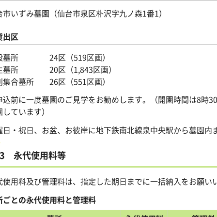
台市いずみ墓園（仙台市泉区朴沢字九ノ森1番1）
貸出区
般墓所 24区（519区画）
生墓所 20区（1,843区画）
別集合墓所 26区（551区画）
申込前に一度墓園のご見学をお勧めします。（開園時間は8時30
園しています）
曜日・祝日、お盆、お彼岸に地下鉄南北線泉中央駅から墓園内ま
3 永代使用料等
代使用料及び管理料は、指定した期日までに一括納入をお願い
所ごとの永代使用料と管理料