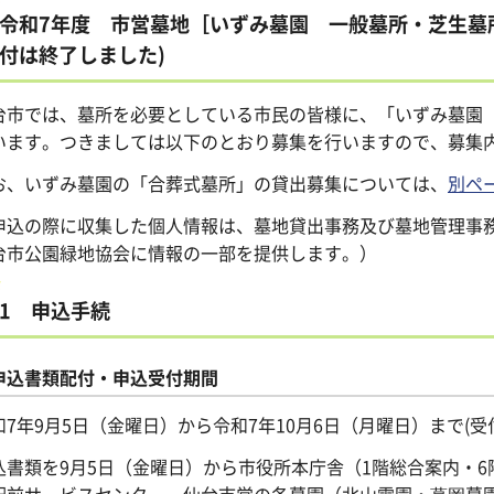
令和7年度 市営墓地［いずみ墓園 一般墓所・芝生墓
付は終了しました)
台市では、墓所を必要としている市民の皆様に、「いずみ墓園
います。つきましては以下のとおり募集を行いますので、募集
お、いずみ墓園の「合葬式墓所」の貸出募集については、
別ペ
申込の際に収集した個人情報は、墓地貸出事務及び墓地管理事
台市公園緑地協会に情報の一部を提供します。）
1 申込手続
申込書類配付・申込受付期間
和7年9月5日（金曜日）から令和7年10月6日（月曜日）まで(受
込書類を9月5日（金曜日）から市役所本庁舎（1階総合案内・
駅前サービスセンター、仙台市営の各墓園（北山霊園・葛岡墓