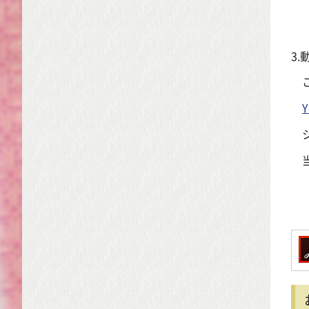
※
3
こ
Y
シ
当