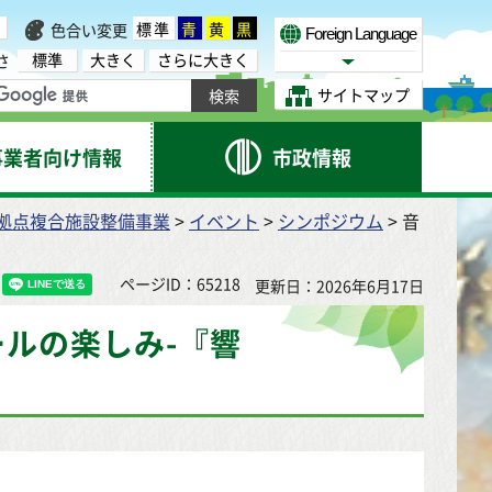
標準
青
黄
黒
色合い変更
Foreign Language
標準
大きく
さらに大きく
さ
Select Language
サイトマップ
事業者向け情報
市政情報
拠点複合施設整備事業
>
イベント
>
シンポジウム
> 音
ページID：65218
更新日：2026年6月17日
ルの楽しみ-『響