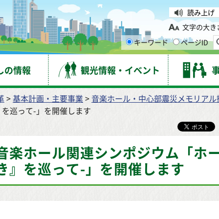
台市
読み上げ
文字の大き
キーワード
ページID
しの情報
観光情報・イベント
革
>
基本計画・主要事業
>
音楽ホール・中心部震災メモリアル
』を巡って-」を開催します
音楽ホール関連シンポジウム「ホー
き』を巡って-」を開催します