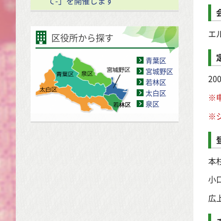
て-」を開催します
エ
区役所から探す
青葉区
宮城野区
2
若林区
太白区
※
泉区
※
本
小
広