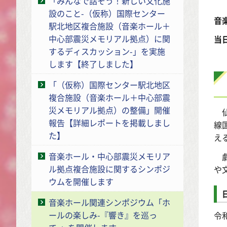
「みんなで話そう！新しい文化施
設のこと-（仮称）国際センター
音
駅北地区複合施設（音楽ホール＋
中心部震災メモリアル拠点）に関
当
するディスカッション-」を実施
します【終了しました】
「（仮称）国際センター駅北地区
複合施設（音楽ホール＋中心部震
災メモリアル拠点）の整備」開催
仙
報告【詳細レポートを掲載しまし
線
た】
え
音楽ホール・中心部震災メモリア
劇
ル拠点複合施設に関するシンポジ
や
ウムを開催します
音楽ホール関連シンポジウム「ホ
ールの楽しみ-『響き』を巡っ
令