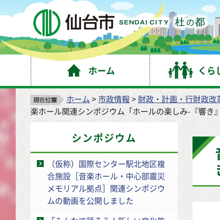
仙
ホーム
くら
ホーム
>
市政情報
>
財政・計画・行財政改
楽ホール関連シンポジウム「ホールの楽しみ-『響き
シンポジウム
（仮称）国際センター駅北地区複
合施設［音楽ホール・中心部震災
メモリアル拠点］関連シンポジウ
ムの動画を公開しました