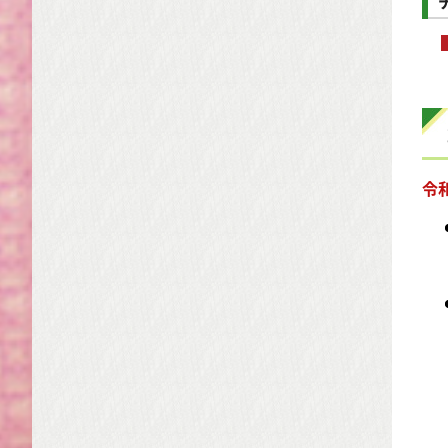
令
1
メー
（
電