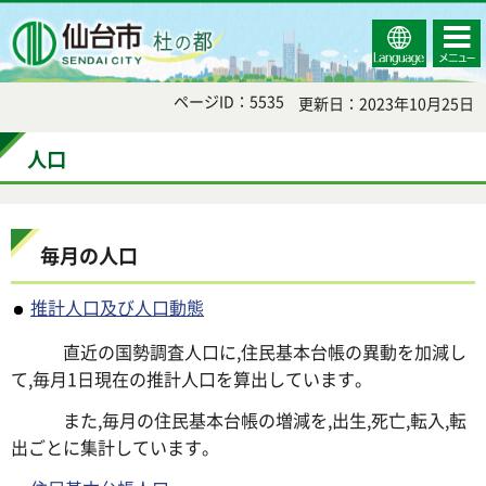
Select
コンテ
仙台市
Language
ンツメ
ニュー
ページID：5535
更新日：2023年10月25日
人口
毎月の人口
推計人口及び人口動態
直近の国勢調査人口に,住民基本台帳の異動を加減し
て,毎月1日現在の推計人口を算出しています。
また,毎月の住民基本台帳の増減を,出生,死亡,転入,転
出ごとに集計しています。