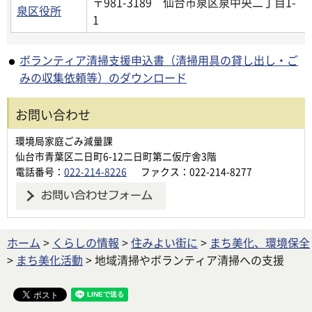
〒981-3189 仙台市泉区泉中央二丁目1-
泉区役所
1
ボランティア清掃支援申込書（清掃用具の貸し出し・ご
みの収集依頼等）のダウンロード
お問い合わせ
環境局家庭ごみ減量課
仙台市青葉区二日町6-12二日町第二仮庁舎3階
電話番号：
022-214-8226
ファクス：022-214-8277
ホーム
>
くらしの情報
>
住みよい街に
>
まち美化、環境保全
>
まち美化活動
> 地域清掃やボランティア清掃への支援