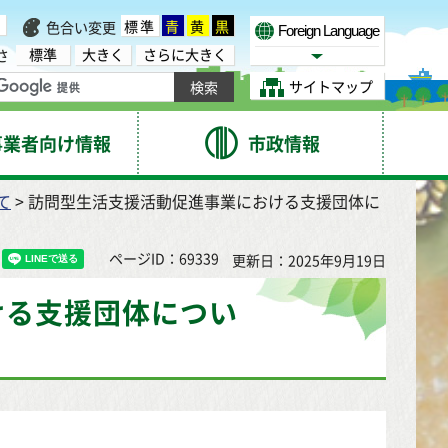
標準
青
黄
黒
色合い変更
Foreign Language
標準
大きく
さらに大きく
さ
Select Language
サイトマップ
事業者向け情報
市政情報
て
> 訪問型生活支援活動促進事業における支援団体に
ページID：69339
更新日：2025年9月19日
ける支援団体につい