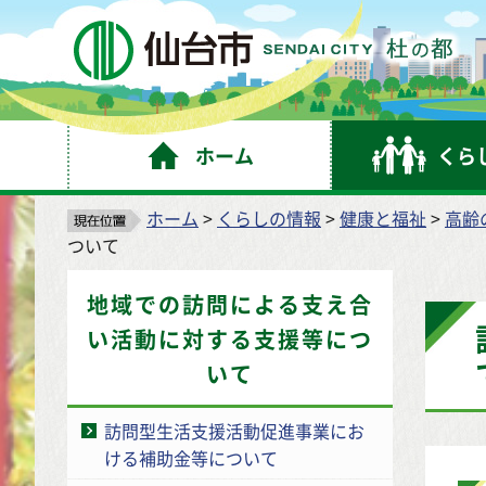
仙
ホーム
くら
ホーム
>
くらしの情報
>
健康と福祉
>
高齢
ついて
地域での訪問による支え合
い活動に対する支援等につ
いて
訪問型生活支援活動促進事業にお
ける補助金等について