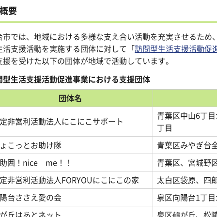
概要
台市では、地域における多様な支え合い活動を充実させるため
生活支援活動を実施する団体に対して「
訪問型生活支援活動促
支援を受けた以下の団体が地域で活動しています。
問型生活支援活動促進事業における支援団体
団体名
青葉区中山6丁目
定非営利活動法人にこにこサポート
丁目
ょこっとお助け隊
青葉区みやぎ台
助囲！nice me！！
青葉区、宮城野
定非営利活動法人FORYOUにこにこの家
太白区袋原、四
陽台ささえ愛の会
泉区向陽台1丁目
が丘はあとネット
泉区鶴が丘、松