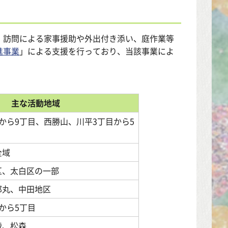
、訪問による家事援助や外出付き添い、庭作業等
進事業
」による支援を行っており、当該事業によ
主な活動地域
から9丁目、西勝山、川平3丁目から5
全域
区、太白区の一部
郎丸、中田地区
から5丁目
陵、松森