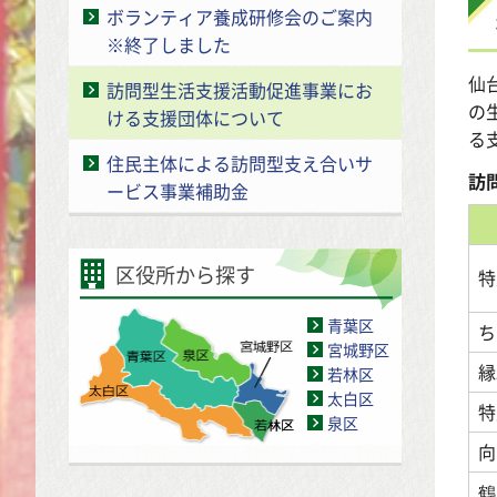
ボランティア養成研修会のご案内
※終了しました
仙
訪問型生活支援活動促進事業にお
の
ける支援団体について
る
住民主体による訪問型支え合いサ
訪
ービス事業補助金
区役所から探す
特
青葉区
ち
宮城野区
縁
若林区
太白区
特
泉区
向
鶴