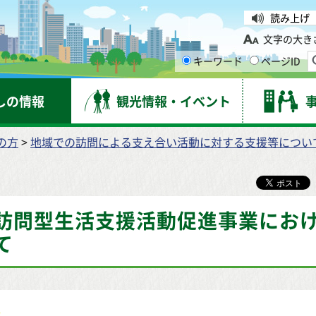
台市
読み上げ
文字の大き
キーワード
ページID
しの情報
観光情報・イベント
の方
>
地域での訪問による支え合い活動に対する支援等につい
訪問型生活支援活動促進事業にお
て