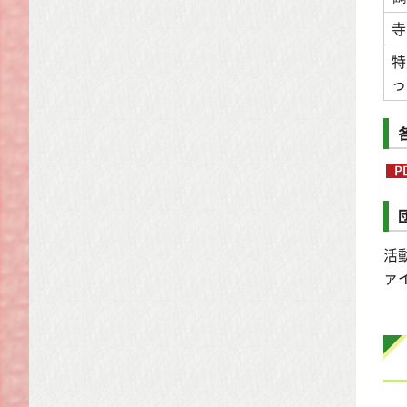
寺
特
っ
活
ァ