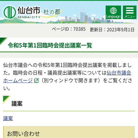
Select
コンテ
仙台市
Language
ンツメ
ニュー
ページID：70385
更新日：2023年9月1日
令和5年第1回臨時会提出議案一覧
仙台市議会への令和5年第1回臨時会提出議案を掲載しまし
た。臨時会の日程・議員提出議案等については
仙台市議会
ホームページ
（別ウィンドウで開きます）をご覧くださ
い。
議案
議案
お問い合わせ