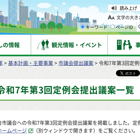
台市
読み上げ
文字の大き
キーワード
ページID
しの情報
観光情報・イベント
革
>
基本計画・主要事業
>
市議会提出議案
> 令和7年第3回定
令和7年第3回定例会提出議案一覧
台市議会への令和7年第3回定例会提出議案を掲載しました。定
ホームページ
（別ウィンドウで開きます）をご覧ください。