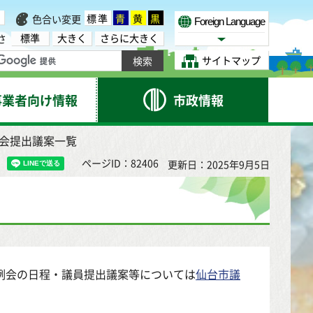
標準
青
黄
黒
色合い変更
Foreign Language
標準
大きく
さらに大きく
さ
Select Language
サイトマップ
事業者向け情報
市政情報
例会提出議案一覧
ページID：82406
更新日：2025年9月5日
例会の日程・議員提出議案等については
仙台市議