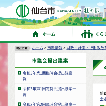
仙
ホーム
くら
ホーム
>
市政情報
>
財政・計画・行財政改
市議会提出議案
令和3年第1回臨時会提出議案一
覧
令和3年第1回定例会提出議案一
仙
覧
会
令和3年第2回臨時会提出議案一