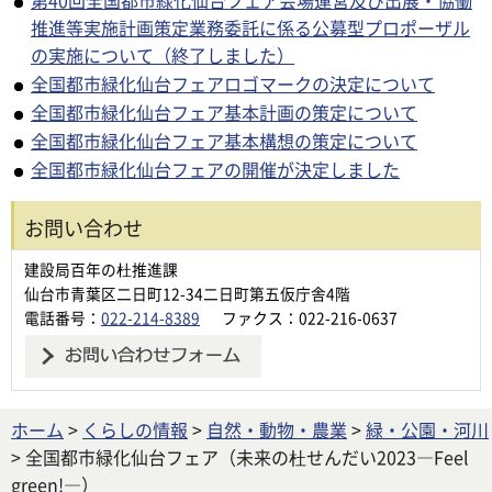
推進等実施計画策定業務委託に係る公募型プロポーザル
の実施について（終了しました）
全国都市緑化仙台フェアロゴマークの決定について
全国都市緑化仙台フェア基本計画の策定について
全国都市緑化仙台フェア基本構想の策定について
全国都市緑化仙台フェアの開催が決定しました
お問い合わせ
建設局百年の杜推進課
仙台市青葉区二日町12-34二日町第五仮庁舎4階
電話番号：
022-214-8389
ファクス：022-216-0637
ホーム
>
くらしの情報
>
自然・動物・農業
>
緑・公園・河川
> 全国都市緑化仙台フェア（未来の杜せんだい2023―Feel
green!―）