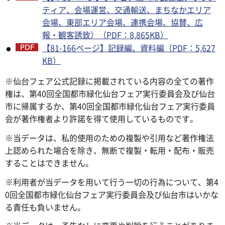
ティア、会場運営、交通輸送、まちなかエリア
会場、東部エリア会場、連携会場、協賛、広
報・観客誘致）（PDF：8,865KB）
【81-166ページ】記録編、資料編（PDF：5,627
KB）
※仙台フェア公式記録に掲載されている内容の全ての著作
権は、第40回全国都市緑化仙台フェア実行委員会及び仙台
市に帰属するか、第40回全国都市緑化仙台フェア実行委員
会が著作権者より許諾を得て使用しているものです。
※当データは、私的使用のための複製や引用など著作権法
上認められた場合を除き、無断で複製・転用・配布・販売
することはできません。
※利用者が当データを用いて行う一切の行為について、第4
0回全国都市緑化仙台フェア実行委員会及び仙台市はいかな
る責任も負いません。