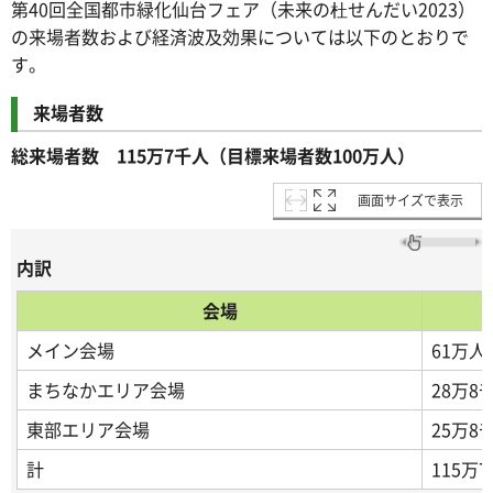
第40回全国都市緑化仙台フェア（未来の杜せんだい2023）
の来場者数および経済波及効果については以下のとおりで
す。
来場者数
総来場者数 115万7千人（目標来場者数100万人）
画面サイズで表示
内訳
会場
メイン会場
61万人
まちなかエリア会場
28万8
東部エリア会場
25万8
計
115万