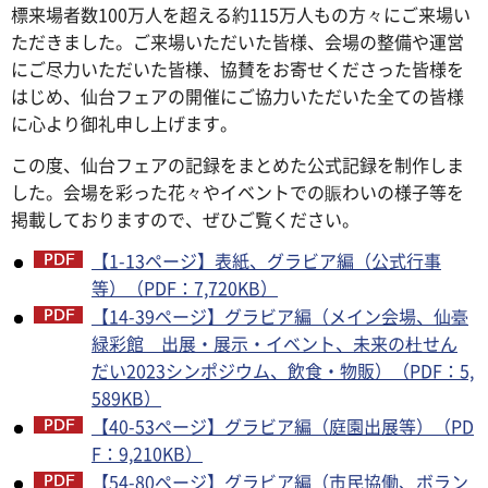
標来場者数100万人を超える約115万人もの方々にご来場い
ただきました。ご来場いただいた皆様、会場の整備や運営
にご尽力いただいた皆様、協賛をお寄せくださった皆様を
はじめ、仙台フェアの開催にご協力いただいた全ての皆様
に心より御礼申し上げます。
この度、仙台フェアの記録をまとめた公式記録を制作しま
した。会場を彩った花々やイベントでの賑わいの様子等を
掲載しておりますので、ぜひご覧ください。
【1-13ページ】表紙、グラビア編（公式行事
等）（PDF：7,720KB）
【14-39ページ】グラビア編（メイン会場、仙臺
緑彩館 出展・展示・イベント、未来の杜せん
だい2023シンポジウム、飲食・物販）（PDF：5,
589KB）
【40-53ページ】グラビア編（庭園出展等）（PD
F：9,210KB）
【54-80ページ】グラビア編（市民協働、ボラン