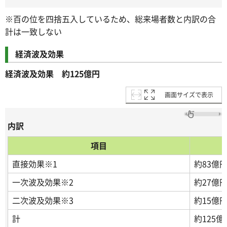
※百の位を四捨五入しているため、総来場者数と内訳の合
計は一致しない
経済波及効果
経済波及効果 約125億円
画面サイズで表示
内訳
項目
直接効果※1
約83億
一次波及効果※2
約27億
二次波及効果※3
約15億
計
約125億