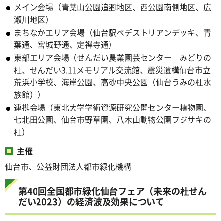
メイン会場（青葉山公園追廻地区、西公園南側地区、広
瀬川地区）
まちなかエリア会場（仙台駅ペデストリアンデッキ、青
葉通、宮城野通、定禅寺通）
東部エリア会場（せんだい農業園芸センター みどりの
杜、せんだい3.11メモリアル交流館、震災遺構仙台市立
荒浜小学校、海岸公園、高砂中央公園（仙台うみの杜水
族館））
連携会場（東北大学学術資源研究公開センター植物園、
七北田公園、仙台市野草園、八木山動物公園フジサキの
杜）
主催
仙台市、公益財団法人都市緑化機構
第40回全国都市緑化仙台フェア（未来の杜せん
だい2023）の経済波及効果について