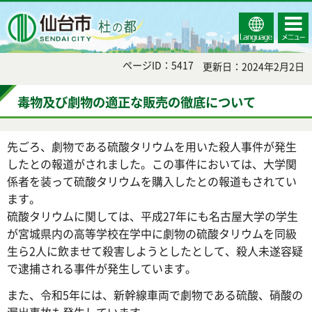
Select
コンテ
仙台市
Language
ンツメ
ニュー
ページID：5417
更新日：2024年2月2日
毒物及び劇物の適正な販売の徹底について
先ごろ、劇物である硫酸タリウムを用いた殺人事件が発生
したとの報道がされました。この事件においては、大学関
係者を装って硫酸タリウムを購入したとの報道もされてい
ます。
硫酸タリウムに関しては、平成27年にも名古屋大学の学生
が宮城県内の高等学校在学中に劇物の硫酸タリウムを同級
生ら2人に飲ませて殺害しようとしたとして、殺人未遂容疑
で逮捕される事件が発生しています。
また、令和5年には、新幹線車両で劇物である硫酸、硝酸の
漏出事故も発生しています。