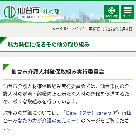
Select
コンテ
仙台市
Language
ンツメ
ニュー
ページID：84227
更新日：2026年2月4日
魅力発信に係るその他の取り組み
仙台市介護人材確保取組み実行委員会
仙台市介護人材確保取組み実行委員会では、仙台市内の介
護人材の定着・離職防止と新たな人材の確保を促進するた
め、様々な取組みを行っています。
取組みの詳細については、『
Date（ダテ）care(ケア）in仙
台ーあなたの力が介護の支えにー
』のページをご覧くださ
い。