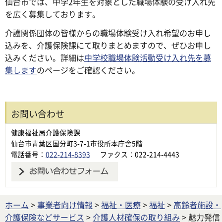
仙台市では、中学2年生を対象とした職場体験の受け入れ先
を広く募集しております。
介護関係団体の皆様からの職場体験受け入れ希望のお申し
込みを、介護保険課にて取りまとめますので、ぜひお申し
込みください。詳細は
中学校職場体験活動受け入れ先を募
集します
のページをご確認ください。
お問い合わせ
健康福祉局介護保険課
仙台市青葉区国分町3-7-1市役所本庁舎5階
電話番号：
022-214-8393
ファクス：022-214-4443
ホーム
>
事業者向け情報
>
福祉・医療
>
福祉
>
高齢者施設・
介護保険などサービス
>
介護人材確保の取り組み
> 魅力発信