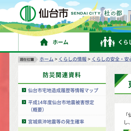
仙
ホーム
くら
ホーム
>
くらしの情報
>
くらしの安全・安
防災関連資料
仙台市宅地造成履歴等情報マップ
平成14年度仙台市地震被害想定
（概要）
「
宮城県沖地震等の発生確率
し