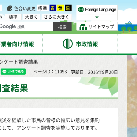
標準
青
黄
黒
色合い変更
Foreign Language
標準
大きく
さらに大きく
さ
Select Language
サイトマップ
事業者向け情報
市政情報
アンケート調査結果
ページID：11093
更新日：2016年9月20日
調査結果
震災を経験した市民の皆様の幅広い意見を集約
として、アンケート調査を実施しております。