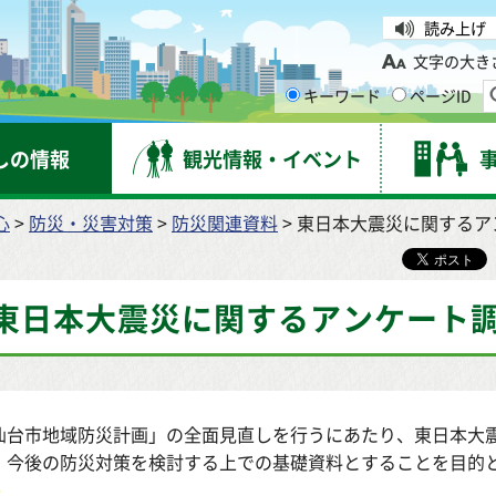
台市
読み上げ
文字の大き
キーワード
ページID
しの情報
観光情報・イベント
心
>
防災・災害対策
>
防災関連資料
> 東日本大震災に関する
東日本大震災に関するアンケート
仙台市地域防災計画」の全面見直しを行うにあたり、東日本大
、今後の防災対策を検討する上での基礎資料とすることを目的