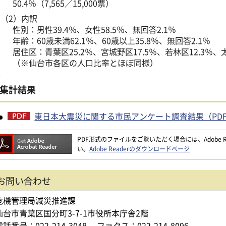
50.4％（7,565／15,000票）
（2）内訳
性別：男性39.4％、女性58.5％、無回答2.1％
年齢：60歳未満62.1％、60歳以上35.8％、無回答2.1％
居住区：青葉区25.2％、宮城野区17.5％、若林区12.3％、太
（※仙台市各区の人口比率とほぼ同様）
集計結果
東日本大震災に関する市民アンケート調査結果（PDF：1
PDF形式のファイルをご覧いただく場合には、Adobe Re
い。
Adobe Readerのダウンロードページ
お問い合わせ
危機管理局減災推進課
仙台市青葉区国分町3-7-1市役所本庁舎2階
電話番号：022-214-3048
ファクス：022-214-8096