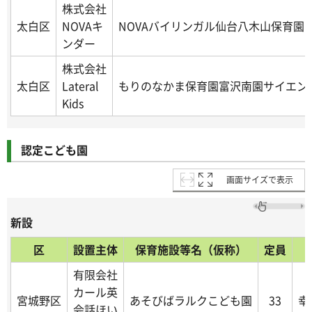
株式会社
太白区
NOVAキ
NOVAバイリンガル仙台八木山保育園
ンダー
株式会社
太白区
Lateral
もりのなかま保育園富沢南園サイエン
Kids
認定こども園
画面サイズで表示
新設
区
設置主体
保育施設等名（仮称）
定員
有限会社
カール英
宮城野区
あそびばラルクこども園
33
幸
会話ほい