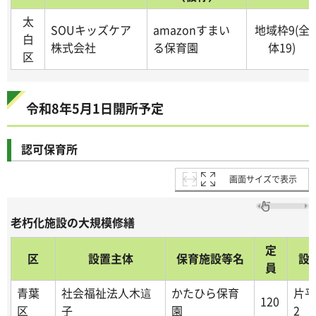
太
SOUキッズケア
amazonすまい
地域枠9(全
白
株式会社
る保育園
体19)
区
令和8年5月1日開所予定
認可保育所
画面サイズで表示
老朽化施設の大規模修繕
定
区
設置主体
保育施設等名
設
員
青葉
社会福祉法人木這
かたひら保育
片平
120
区
子
園
2