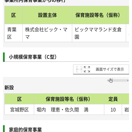
区
設置主体
保育施設等名（仮称）
青葉
株式会社ビック・マ
ビックママランド支倉
1
区
マ
園
小規模保育事業（C型）
画面サイズで表示
新設
区
保育施設等名（仮称）
定員
宮城野区
堀内 理恵・佐久間 満
10
岩
家庭的保育事業