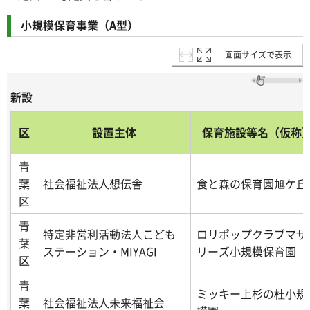
小規模保育事業（A型）
画面サイズで表示
新設
区
設置主体
保育施設等名（仮称
青
葉
社会福祉法人想伝舎
食と森の保育園旭ケ丘
区
青
特定非営利活動法人こども
ロリポップクラブマザ
葉
ステーション・MIYAGI
リーズ小規模保育園
区
青
ミッキー上杉の杜小規
葉
社会福祉法人未来福祉会