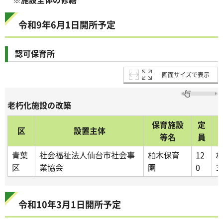
令和9年6月1日開所予定
認可保育所
画面サイズで表示
老朽化施設の改築
保育施設
定
区
設置主体
等名
員
青葉
社会福祉法人仙台市社会事
柏木保育
12
柏
区
業協会
園
0
3
令和10年3月1日開所予定