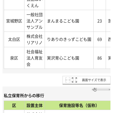
くえん
一般社団
宮城野区
法人アン
まんまるこども園
23
苦
サンブル
株式会社
太白区
りありのきっずこども園
69
西
リアリノ
社会福祉
泉区
法人育友
実沢育心こども園
86
実
会
画面サイズで表示
私立保育所からの移行
区
設置主体
保育施設等名（仮称）