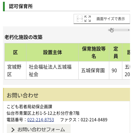
認可保育所
画面サイズで表示
老朽化施設の改築
保育施設等
定
区
設置主体
設
名
員
宮城野
社会福祉法人五城福
五輪
五城保育園
90
区
祉会
20
お問い合わせ
こども若者局幼保企画課
仙台市青葉区上杉1-5-12上杉分庁舎7階
電話番号：
022-214-8753
ファクス：022-214-8489