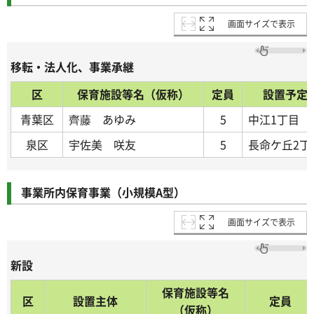
画面サイズで表示
移転・法人化、事業承継
区
保育施設等名（仮称）
定員
設置予定
青葉区
齊藤 あゆみ
5
中江1丁目
泉区
宇佐美 咲友
5
長命ケ丘2丁
事業所内保育事業（小規模A型）
画面サイズで表示
新設
保育施設等名
区
設置主体
定員
（仮称）