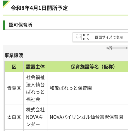
令和8年4月1日開所予定
認可保育所
画面サイズで表示
事業譲渡
区
設置主体
保育施設等名（仮称）
社会福祉
法人仙台
青葉区
和敬ぱれっと保育園
ぱれっと
福祉会
株式会社
太白区
NOVAキ
NOVAバイリンガル仙台富沢保育園
ンダー