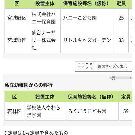
区
設置主体
保育施設等名（仮称）
定員
株式会社ハ
宮城野区
ハニーこども園
25
萩
ニー保育園
仙台ナーサ
宮城野区
リー株式会
リトルキッズガーデン
33
原
社
画面サイズで表示
私立幼稚園からの移行
区
設置主体
保育施設等名（仮称）
定員
学校法人やわら
若林区
ろくごうこども園
59
ぎ学園
※定員は1号定員を含めたもの