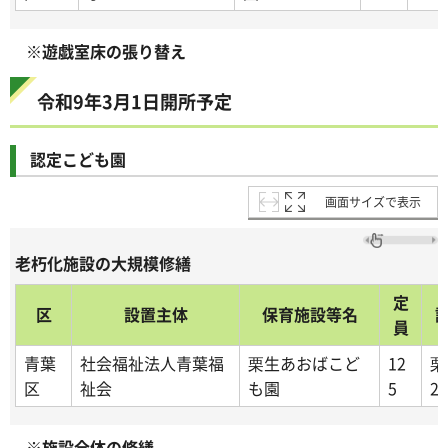
※遊戯室床の張り替え
令和9年3月1日開所予定
認定こども園
画面サイズで表示
老朽化施設の大規模修繕
定
区
設置主体
保育施設等名
員
青葉
社会福祉法人青葉福
栗生あおばこど
12
栗
区
祉会
も園
5
2-
※施設全体の修繕