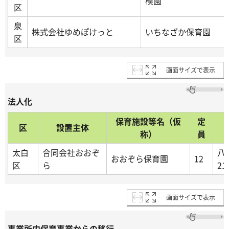
模園
区
泉
株式会社ゆめぽけっと
いちなざか保育園
区
画面サイズで表示
法人化
保育施設等名（仮
定
区
設置主体
称）
員
太白
合同会社おおぞ
八
おおぞら保育園
12
区
ら
21
画面サイズで表示
事業所内保育事業からの移行