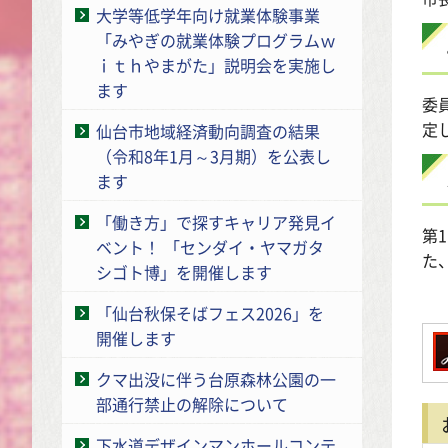
大学等低学年向け就業体験事業
「みやぎの就業体験プログラムｗ
ｉｔｈやまがた」説明会を実施し
ます
委
定
仙台市地域経済動向調査の結果
（令和8年1月～3月期）を公表し
ます
「働き方」で探すキャリア発見イ
第
ベント！ 「センダイ・ヤマガタ
た
シゴト博」を開催します
「仙台秋保そばフェス2026」を
開催します
クマ出没に伴う台原森林公園の一
部通行禁止の解除について
下水道デザインマンホールコンテ