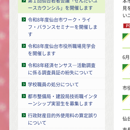
第１回仙台若者会議「せんだいユ
本
ースカウンシル」を開催します
見
い
令和8年度仙台市ワーク・ライ
フ・バランスセミナーを開催しま
す
令和8年度仙台市役所職場見学会
を開催します
6
令和8年経済センサス―活動調査
に係る調査員証の紛失について
学校職員の処分について
市
都市整備局・建設局技術職インタ
ーンシップ実習生を募集します
行政財産目的外使用料の算定誤り
仙
について
市