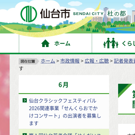
仙
ホーム
くら
ホーム
>
市政情報
>
広報・広聴
>
記者発表
す
6月
仙台クラシックフェスティバル
2026関連事業「せんくらおでか
けコンサート」の出演者を募集し
ます