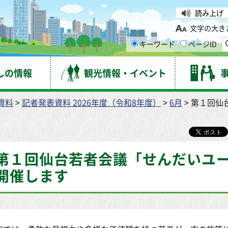
台市
読み上げ
文字の大き
キーワード
ページID
しの情報
観光情報・イベント
資料
>
記者発表資料 2026年度（令和8年度）
>
6月
> 第１回
第１回仙台若者会議「せんだいユ
開催します