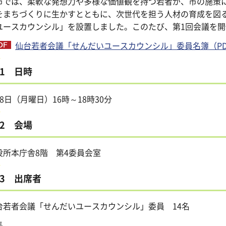
市では、柔軟な発想力や多様な価値観を持つ若者が、市の施策
をまちづくりに生かすとともに、次世代を担う人材の育成を図
ユースカウンシル」を設置しました。このたび、第1回会議を開
仙台若者会議「せんだいユースカウンシル」委員名簿（PDF
1 日時
月8日（月曜日）16時～18時30分
2 会場
役所本庁舎8階 第4委員会室
3 出席者
台若者会議「せんだいユースカウンシル」委員 14名
長