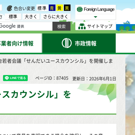
標準
青
黄
黒
色合い変更
Foreign Language
標準
大きく
さらに大きく
さ
Select Language
サイトマップ
事業者向け情報
市政情報
仙台若者会議「せんだいユースカウンシル」を開催しま
ページID：87405
更新日：2026年6月1日
ースカウンシル」を