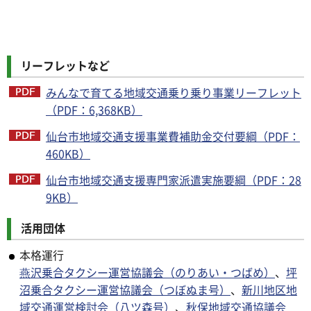
リーフレットなど
みんなで育てる地域交通乗り乗り事業リーフレット
（PDF：6,368KB）
仙台市地域交通支援事業費補助金交付要綱（PDF：
460KB）
仙台市地域交通支援専門家派遣実施要綱（PDF：28
9KB）
活用団体
本格運行
燕沢乗合タクシー運営協議会（のりあい・つばめ）
、
坪
沼乗合タクシー運営協議会（つぼぬま号）
、
新川地区地
域交通運営検討会（八ツ森号）
、
秋保地域交通協議会