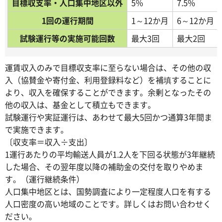
目標収支率・人口集中地区以外
5%
7.5%
1回の運行期間
1～12か月
6～12か月
試験運行等の実施可能回数
最大3回
最大2回
運賃収入のみで目標収支率に至らない場合は、その他の収
入（協賛金や寄付金、利用登録料など）を補填することに
より、収入を確保することができます。余剰となったその
他の収入は、基金として積立もできます。
試験運行や実証運行は、あわせて最大5回かつ通算3年間ま
で実施できます。
〔収支率＝収入÷支出〕
1運行あたりの平均輸送人員が1.2人を下回る状態が3年継続
した場合、その翌年度以降の補助金の交付を取りやめま
す。（運行継続条件）
人口集中地区とは、国勢調査により一定程度人口を有する
人口密度の高い地域のことです。詳しくはお問い合わせく
ださい。