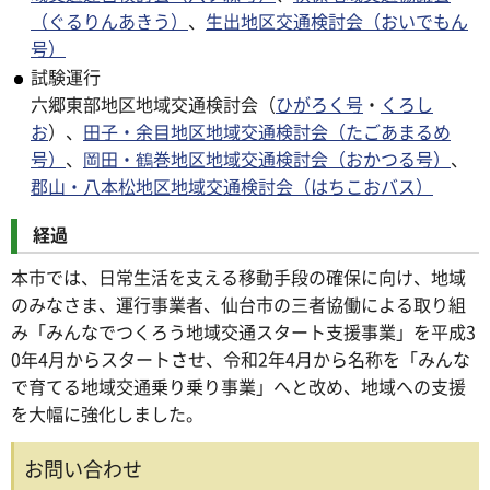
（ぐるりんあきう）
、
生出地区交通検討会（おいでもん
号）
試験運行
六郷東部地区地域交通検討会（
ひがろく号
・
くろし
お
）、
田子・余目地区地域交通検討会（たごあまるめ
号）
、
岡田・鶴巻地区地域交通検討会（おかつる号）
、
郡山・八本松地区地域交通検討会（はちこおバス）
経過
本市では、日常生活を支える移動手段の確保に向け、地域
のみなさま、運行事業者、仙台市の三者協働による取り組
み「みんなでつくろう地域交通スタート支援事業」を平成3
0年4月からスタートさせ、令和2年4月から名称を「みんな
で育てる地域交通乗り乗り事業」へと改め、地域への支援
を大幅に強化しました。
お問い合わせ