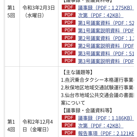
第1
令和3年2月3日
議事録（PDF：1,275KB）
5回
（水曜日）
次第（PDF：42KB）
第1号議案資料（PDF：526
第1号議案説明資料（PDF：
第2号議案資料（PDF：1,2
第2号議案説明資料（PDF：
第3号議案資料（PDF：513
第3号議案説明資料（PDF：2
【主な議題等】
1.燕沢乗合タクシー本格運行事業
2.秋保地区地域交通試験運行事業
3.仙台市地域公共交通会議の書面
案について
【議事録・会議資料等】
議事録（PDF：1,186KB）
第1
令和2年12月4
次第（PDF：42KB）
4回
日（金曜日）
報告事項（PDF：2,121KB