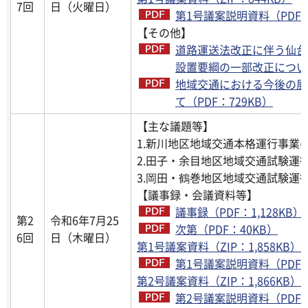
7回
日（火曜日）
第1号議案説明資料（PDF：3
【その他】
道路運送法改正に伴う仙台
設置要綱の一部改正について
地域交通における今後の展
て（PDF：729KB）
【主な議題等】
1.新川地区地域交通本格運行事業
2.田子・余目地区地域交通試験運
3.岡田・鶴巻地区地域交通試験運
【議事録・会議資料等】
議事録（PDF：1,128KB）
第2
令和6年7月25
次第（PDF：40KB）
6回
日（木曜日）
第1号議案資料（ZIP：1,858KB）
第1号議案説明資料（PDF：3
第2号議案資料（ZIP：1,866KB）
第2号議案説明資料（PDF：3