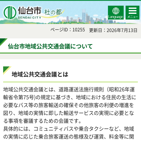
Select
コンテ
仙台市
Language
ンツメ
ニュー
ページID：10255
更新日：2026年7月13日
仙台市地域公共交通会議について
地域公共交通会議とは
地域公共交通会議とは、道路運送法施行規則（昭和26年運
輸省令第75号)の規定に基づき、地域における住民の生活に
必要なバス等の旅客輸送の確保その他旅客の利便の増進を
図り、地域の実情に即した輸送サービスの実現に必要とな
る事項を審議するための会議です。
具体的には、コミュニティバスや乗合タクシーなど、地域
の実情に応じた乗合旅客運送の態様及び運賃、料金等に関