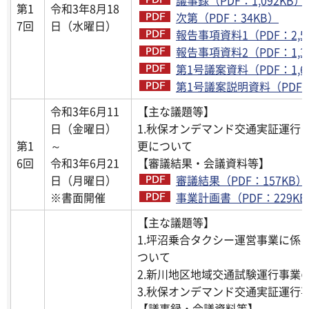
第1
令和3年8月18
次第（PDF：34KB）
7回
日（水曜日）
報告事項資料1（PDF：2,5
報告事項資料2（PDF：1,3
第1号議案資料（PDF：1,6
第1号議案説明資料（PDF：2
令和3年6月11
【主な議題等】
日（金曜日）
1.秋保オンデマンド交通実証運行
第1
～
更について
6回
令和3年6月21
【審議結果・会議資料等】
日（月曜日）
審議結果（PDF：157KB）
※書面開催
事業計画書（PDF：229K
【主な議題等】
1.坪沼乗合タクシー運営事業に係
ついて
2.新川地区地域交通試験運行事業
3.秋保オンデマンド交通実証運行
【議事録・会議資料等】