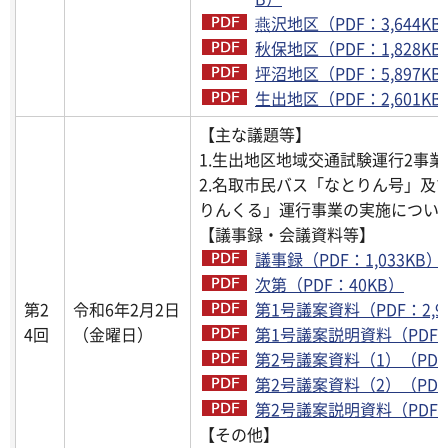
燕沢地区（PDF：3,644KB
秋保地区（PDF：1,828KB
坪沼地区（PDF：5,897KB
生出地区（PDF：2,601KB
【主な議題等】
1.生出地区地域交通試験運行2事
2.名取市民バス「なとりん号」及
りんくる」運行事業の実施につい
【議事録・会議資料等】
議事録（PDF：1,033KB）
次第（PDF：40KB）
第2
令和6年2月2日
第1号議案資料（PDF：2,9
4回
（金曜日）
第1号議案説明資料（PDF：2
第2号議案資料（1）（PDF
第2号議案資料（2）（PDF：
第2号議案説明資料（PDF：8
【その他】