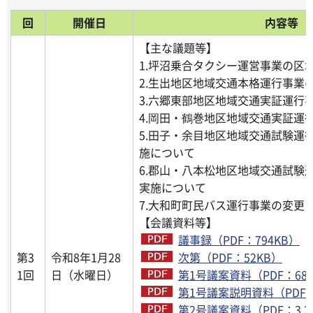
回
開催日
内容等
【主な議題等】
1.坪沼乗合タクシー運営事業の区
2.生出地区地域交通本格運行事業
3.六郷東部地区地域交通実証運行
4.岡田・鶴巻地区地域交通実証運
5.田子・余目地区地域交通試験運
施について
6.郡山・八本松地区地域交通試験
実施について
7.大和町町民バス運行事業の変更
【会議資料等】
議事録（PDF：794KB）
第3
令和8年1月28
次第（PDF：52KB）
1回
日（水曜日）
第1号議案資料（PDF：683
第1号議案説明資料（PDF：
第2号議案資料（PDF：3,2