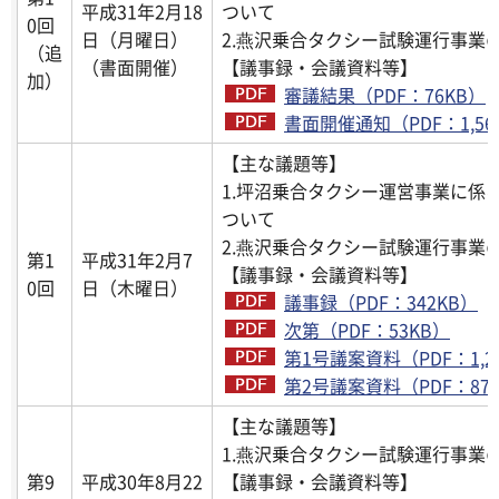
平成31年2月18
ついて
0回
日（月曜日）
2.燕沢乗合タクシー試験運行事業
（追
（書面開催）
【議事録・会議資料等】
加）
審議結果（PDF：76KB）
書面開催通知（PDF：1,56
【主な議題等】
1.坪沼乗合タクシー運営事業に係
ついて
2.燕沢乗合タクシー試験運行事業
第1
平成31年2月7
【議事録・会議資料等】
0回
日（木曜日）
議事録（PDF：342KB）
次第（PDF：53KB）
第1号議案資料（PDF：1,2
第2号議案資料（PDF：879
【主な議題等】
1.燕沢乗合タクシー試験運行事業
第9
平成30年8月22
【議事録・会議資料等】