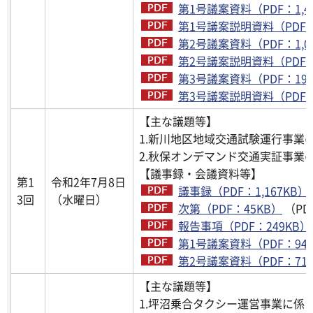
第1号議案資料（PDF：1,4
第1号議案説明資料（PDF：3
第2号議案資料（PDF：1,0
第2号議案説明資料（PDF：
第3号議案資料（PDF：199
第3号議案説明資料（PDF：
【主な議題等】
1.新川地区地域交通試験運行事業
2.秋保オンデマンド交通実証事業
【議事録・会議資料等】
第1
令和2年7月8日
議事録（PDF：1,167KB）
3回
（水曜日）
次第（PDF：45KB）
（PD
報告事項（PDF：249KB）
第1号議案資料（PDF：947
第2号議案資料（PDF：716
【主な議題等】
1.坪沼乗合タクシー運営事業に係