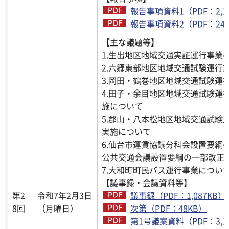
報告事項資料1（PDF：2,1
報告事項資料2（PDF：244
【主な議題等】
1.生出地区地域交通実証運行事業
2.六郷東部地区地域交通試験運行
3.岡田・鶴巻地区地域交通試験運
4.田子・余目地区地域交通試験運
施について
5.郡山・八本松地区地域交通試験
実施について
6.仙台市運賃協議分科会設置要綱
公共交通会議設置要綱の一部改正
7.大和町町民バス運行事業につい
【議事録・会議資料等】
第2
令和7年2月3日
議事録（PDF：1,087KB）
8回
（月曜日）
次第（PDF：48KB）
第1号議案資料（PDF：3,1