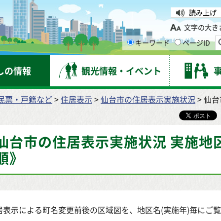
台市
読み上げ
文字の大き
キーワード
ページID
しの情報
観光情報・イベント
民票・戸籍など
>
住居表示
>
仙台市の住居表示実施状況
> 仙
仙台市の住居表示実施状況 実施地
順》
居表示による町名変更前後の区域図を、地区名(実施年)毎にご