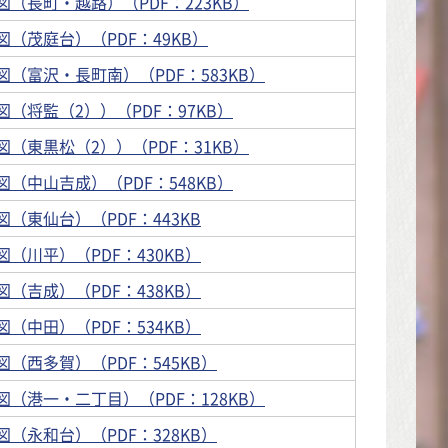
（長町・越路）（PDF：223KB）
（茂庭台）（PDF：49KB）
（富沢・長町南）（PDF：583KB）
（将監（2））（PDF：97KB）
（東黒松（2））（PDF：31KB）
（中山吉成）（PDF：548KB）
（東仙台）（PDF：443KB
（川平）（PDF：430KB）
（吉成）（PDF：438KB）
（中田）（PDF：534KB）
（西多賀）（PDF：545KB）
（港一・二丁目）（PDF：128KB）
（永和台）（PDF：328KB）