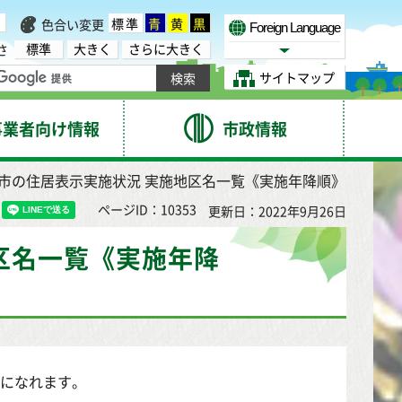
標準
青
黄
黒
色合い変更
Foreign Language
標準
大きく
さらに大きく
さ
Select Language
サイトマップ
事業者向け情報
市政情報
台市の住居表示実施状況 実施地区名一覧《実施年降順》
ページID：10353
更新日：2022年9月26日
区名一覧《実施年降
覧になれます。