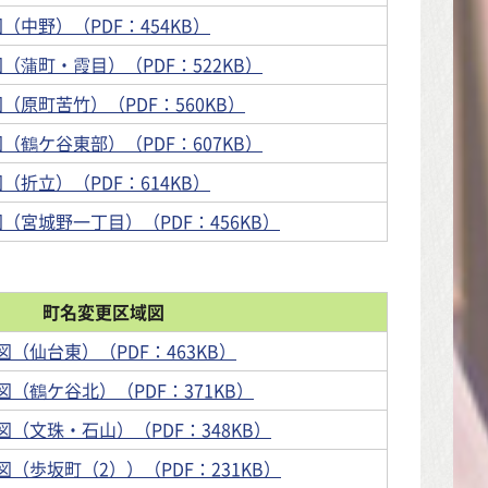
（中野）（PDF：454KB）
（蒲町・霞目）（PDF：522KB）
（原町苦竹）（PDF：560KB）
（鶴ケ谷東部）（PDF：607KB）
（折立）（PDF：614KB）
（宮城野一丁目）（PDF：456KB）
町名変更区域図
（仙台東）（PDF：463KB）
（鶴ケ谷北）（PDF：371KB）
（文珠・石山）（PDF：348KB）
（歩坂町（2））（PDF：231KB）