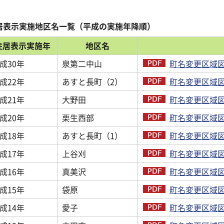
居表示実施地区名一覧（平成の実施年降順）
住居表示実施年
地区名
成30年
泉第二中山
町名変更区域図（
成22年
あすと長町（2）
町名変更区域図（
成21年
大野田
町名変更区域図
成20年
栗生西部
町名変更区域図（
成18年
あすと長町（1）
町名変更区域図
成17年
上谷刈
町名変更区域図
成16年
真美沢
町名変更区域図
成15年
袋原
町名変更区域図
成14年
愛子
町名変更区域図