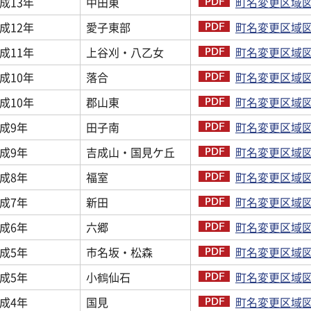
成13年
中田東
町名変更区域図
成12年
愛子東部
町名変更区域図
成11年
上谷刈・八乙女
町名変更区域図
成10年
落合
町名変更区域図
成10年
郡山東
町名変更区域図
成9年
田子南
町名変更区域図
成9年
吉成山・国見ケ丘
町名変更区域図
成8年
福室
町名変更区域図
成7年
新田
町名変更区域図
成6年
六郷
町名変更区域図
成5年
市名坂・松森
町名変更区域図
成5年
小鶴仙石
町名変更区域図
成4年
国見
町名変更区域図