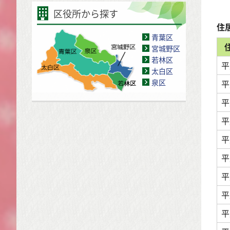
区役所から探す
住
青葉区
宮城野区
若林区
平
太白区
泉区
平
平
平
平
平
平
平
平