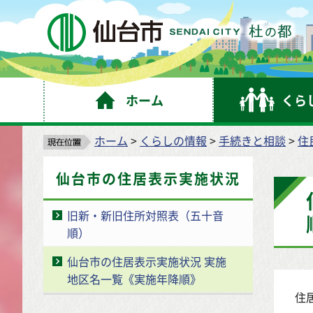
仙
ホーム
くら
ホーム
>
くらしの情報
>
手続きと相談
>
住
仙台市の住居表示実施状況
旧新・新旧住所対照表（五十音
順）
仙台市の住居表示実施状況 実施
地区名一覧《実施年降順》
住