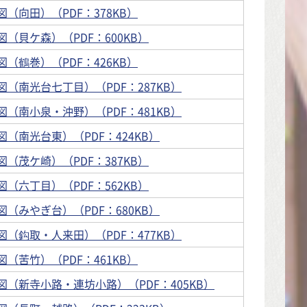
（向田）（PDF：378KB）
（貝ケ森）（PDF：600KB）
（鶴巻）（PDF：426KB）
（南光台七丁目）（PDF：287KB）
（南小泉・沖野）（PDF：481KB）
（南光台東）（PDF：424KB）
（茂ケ崎）（PDF：387KB）
（六丁目）（PDF：562KB）
（みやぎ台）（PDF：680KB）
（鈎取・人来田）（PDF：477KB）
（苦竹）（PDF：461KB）
（新寺小路・連坊小路）（PDF：405KB）