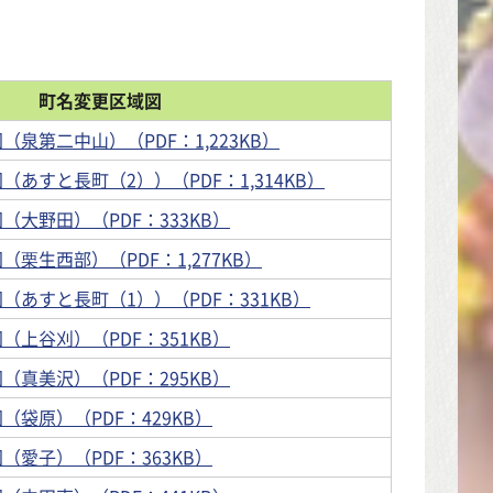
町名変更区域図
泉第二中山）（PDF：1,223KB）
あすと長町（2））（PDF：1,314KB）
（大野田）（PDF：333KB）
栗生西部）（PDF：1,277KB）
（あすと長町（1））（PDF：331KB）
（上谷刈）（PDF：351KB）
（真美沢）（PDF：295KB）
（袋原）（PDF：429KB）
（愛子）（PDF：363KB）