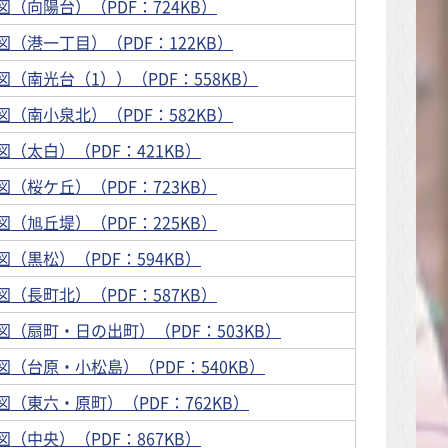
（向陽台）（PDF：724KB）
（港一丁目）（PDF：122KB）
（南光台（1））（PDF：558KB）
（南小泉北）（PDF：582KB）
（太白）（PDF：421KB）
（桜ケ丘）（PDF：723KB）
（旭丘堤）（PDF：225KB）
（黒松）（PDF：594KB）
（長町北）（PDF：587KB）
（扇町・日の出町）（PDF：503KB）
（台原・小松島）（PDF：540KB）
（東六・原町）（PDF：762KB）
（中央）（PDF：867KB）