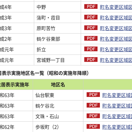
成4年
中野
町名変更区域図
成3年
蒲町・霞目
町名変更区域図
成3年
原町苦竹
町名変更区域図
成2年
鶴ケ谷東部
町名変更区域図
成元年
折立
町名変更区域図
成元年
宮城野一丁目
町名変更区域図
居表示実施地区名一覧（昭和の実施年降順）
住居表示実施年
地区名
和63年
仙台駅東
町名変更区域図
和63年
鶴ケ谷北
町名変更区域図
和63年
文珠・石山
町名変更区域図
和62年
歩坂町（2）
町名変更区域図