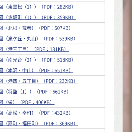
（東黒松（1））（PDF：282KB）
（歩坂町（1））（PDF：359KB）
（北根・荒巻）（PDF：507KB）
（泉ケ丘・丸山）（PDF：539KB）
（港三丁目）（PDF：131KB）
（南光台（2））（PDF：518KB）
（本沢・中山）（PDF：651KB）
（港四・五丁目）（PDF：232KB）
（将監（1））（PDF：661KB）
（栄）（PDF：406KB）
（高松・幸町）（PDF：432KB）
（扇町・福田町）（PDF：369KB）