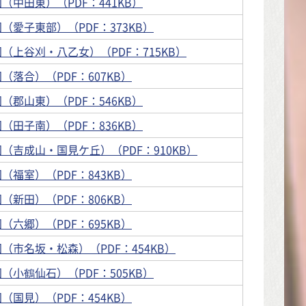
（中田東）（PDF：441KB）
（愛子東部）（PDF：373KB）
（上谷刈・八乙女）（PDF：715KB）
（落合）（PDF：607KB）
（郡山東）（PDF：546KB）
（田子南）（PDF：836KB）
（吉成山・国見ケ丘）（PDF：910KB）
（福室）（PDF：843KB）
（新田）（PDF：806KB）
（六郷）（PDF：695KB）
（市名坂・松森）（PDF：454KB）
（小鶴仙石）（PDF：505KB）
（国見）（PDF：454KB）