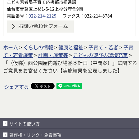
こども若者局子育て応援都市推進課
仙台市青葉区上杉1-5-12上杉分庁舎9階
電話番号：
022-214-2129
ファクス：022-214-8784
ホーム
>
くらしの情報
>
健康と福祉
>
子育て・若者
>
子育
て・若者施策
>
計画・施策等
>
こどもの遊びの環境充実
>
「（仮称）西公園屋内遊び場基本計画（中間案）」に関する
ご意見をお寄せください【実施結果を公表しました】
シェアする
サイトの使い方
著作権・リンク・免責事項