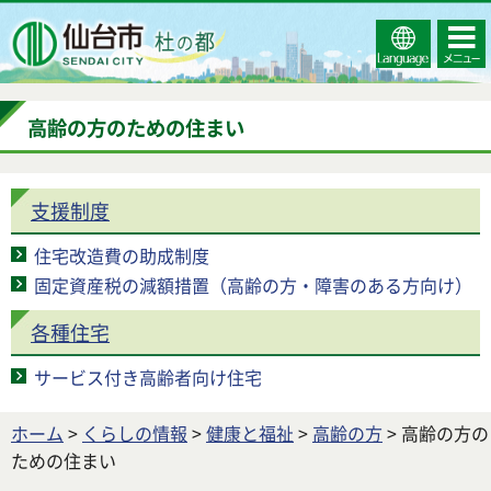
Select
コンテ
仙台市
Language
ンツメ
ニュー
高齢の方のための住まい
支援制度
住宅改造費の助成制度
固定資産税の減額措置（高齢の方・障害のある方向け）
各種住宅
サービス付き高齢者向け住宅
ホーム
>
くらしの情報
>
健康と福祉
>
高齢の方
> 高齢の方の
ための住まい