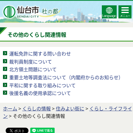
Select
コンテ
仙台市
Language
ンツメ
ニュー
その他のくらし関連情報
運転免許に関する問い合わせ
裁判員制度について
北方領土問題について
重要土地等調査法について（内閣府からのお知らせ）
平和に関する取り組みについて
後援名義の使用承認について
ホーム
>
くらしの情報
>
住みよい街に
>
くらし・ライフライ
ン
> その他のくらし関連情報