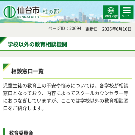
Select
コンテ
仙台市
Language
ンツメ
ニュー
ページID：20694
更新日：2026年6月16日
学校以外の教育相談機関
相談窓口一覧
児童生徒の教育上の不安や悩みについては、各学校が相談
窓口となっており、内容によってスクールカウンセラー等
におつなぎしていますが、ここでは学校以外の教育相談窓
口をご紹介します。
教育委員会