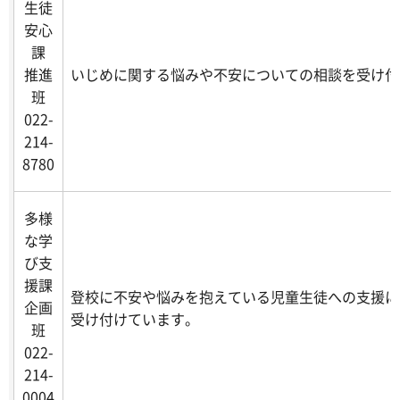
生徒
安心
課
推進
いじめに関する悩みや不安についての相談を受け付
班
022-
214-
8780
多様
な学
び支
援課
登校に不安や悩みを抱えている児童生徒への支援に
企画
受け付けています。
班
022-
214-
0004