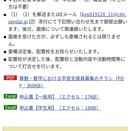
方は不要）
（1）（2）を郵送またはEメール（
kyo019120_11@city.
sendai.jp
）添付にて下記問い合わせ先まで御提出願い
ます。後日、面接について御連絡いたします。
面接を受けた方が、必ずしも委嘱されるとは限りませ
ん。
委嘱決定後、配置校をお知らせいたします。
配置校が決定した後、配置校と活動内容や活動時間等に
ついて打合せを行います。
算数・数学における学習支援員募集のチラシ（PD
F：360KB）
申込書【一般用】（エクセル：17KB）
申込書【学生用】（エクセル：18KB）