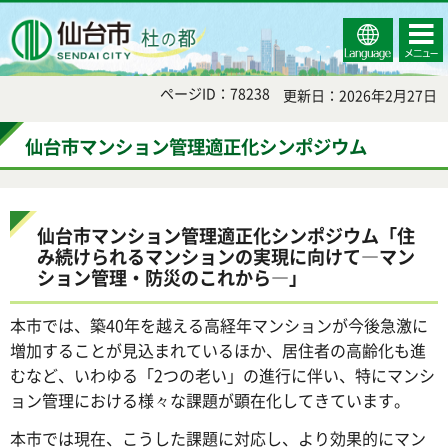
Select
コンテ
仙台市
Language
ンツメ
ニュー
ページID：78238
更新日：2026年2月27日
仙台市マンション管理適正化シンポジウム
仙台市マンション管理適正化シンポジウム「住
み続けられるマンションの実現に向けて―マン
ション管理・防災のこれから―」
本市では、築40年を越える高経年マンションが今後急激に
増加することが見込まれているほか、居住者の高齢化も進
むなど、いわゆる「2つの老い」の進行に伴い、特にマンシ
ョン管理における様々な課題が顕在化してきています。
本市では現在、こうした課題に対応し、より効果的にマン