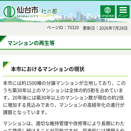
Select
コンテ
仙台市
Language
ンツメ
ニュー
ページID：70320
更新日：2026年7月28日
マンションの再生等
本市におけるマンションの現状
本市には約1500棟の分譲マンションが立地しており、この
うち築30年以上のマンションは全体の約5割を占めていま
す。20年後には築30年以上のマンション数が現在の約2倍
に増加する見込みであり、マンションの高経年化の進行が
課題となっています。
マンションは、適切な維持管理や改修等により長期にわた
って使用し続けることが可能ですが、将来的には建替えや