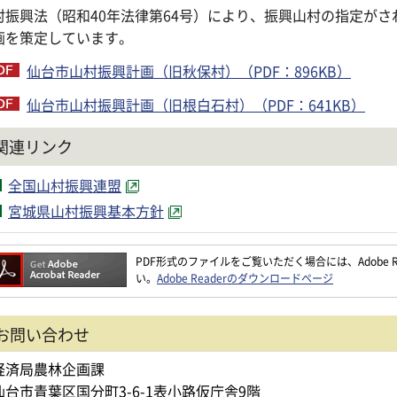
村振興法（昭和40年法律第64号）により、振興山村の指定がさ
画を策定しています。
仙台市山村振興計画（旧秋保村）（PDF：896KB）
仙台市山村振興計画（旧根白石村）（PDF：641KB）
関連リンク
全国山村振興連盟
宮城県山村振興基本方針
PDF形式のファイルをご覧いただく場合には、Adobe Re
い。
Adobe Readerのダウンロードページ
お問い合わせ
経済局農林企画課
仙台市青葉区国分町3-6-1表小路仮庁舎9階