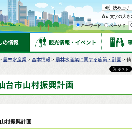
台市
読み上げ
文字の大き
キーワード
ページID
しの情報
観光情報・イベント
>
農林水産業
>
基本情報
>
農林水産業に関する施策・計画
> 
仙台市山村振興計画
山村振興計画