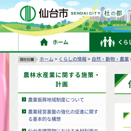
仙
ホーム
くら
ホーム
>
くらしの情報
>
自然・動物・農業
農林水産業に関する施策・
計画
農業振興地域制度について
農業経営基盤の強化の促進に関す
る基本的な構想
仙台市建築物における木材利用の