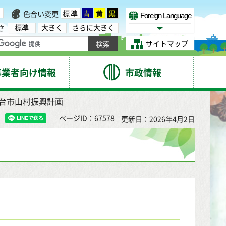
標準
青
黄
黒
色合い変更
Foreign Language
標準
大きく
さらに大きく
さ
Select Language
サイトマップ
事業者向け情報
市政情報
仙台市山村振興計画
ページID：67578
更新日：2026年4月2日