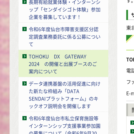
す
長期有給就業体験・インターンシ
ップ「センダイシゴト体験」参加
企業を募集しています！
東
令和6年度仙台市障害支援区分認
定調査業務委託に係る公募につい
て
TOHOKU DX GATEWAY
TO
2024 の開催と出展ブースのご
電
案内について
ファ
データ連携基盤の活用促進に向け
た新たな枠組み「DATA
E-m
SENDAIプラットフォーム」のキ
ックオフ説明会を開催します
令和6年度仙台市私立保育施設等
インターンシップ支援事業参加園
の募集について（令和6年9月20