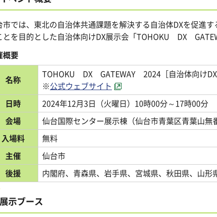
台市では、東北の自治体共通課題を解決する自治体DXを促進す
ことを目的とした自治体向けDX展示会「TOHOKU DX GATE
催概要
TOHOKU DX GATEWAY 2024［自治体向け
名称
※
公式ウェブサイト
日時
2024年12月3日（火曜日）10時00分～17時00分
会場
仙台国際センター展示棟（仙台市青葉区青葉山無
入場料
無料
主催
仙台市
後援
内閣府、青森県、岩手県、宮城県、秋田県、山形
展示ブース