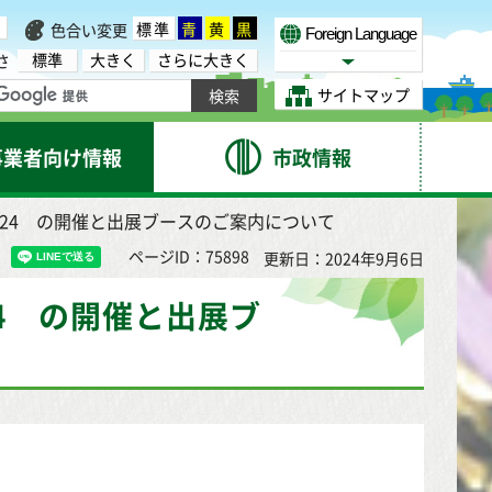
標準
青
黄
黒
色合い変更
Foreign Language
標準
大きく
さらに大きく
さ
Select Language
サイトマップ
事業者向け情報
市政情報
Y 2024 の開催と出展ブースのご案内について
ページID：75898
更新日：2024年9月6日
024 の開催と出展ブ