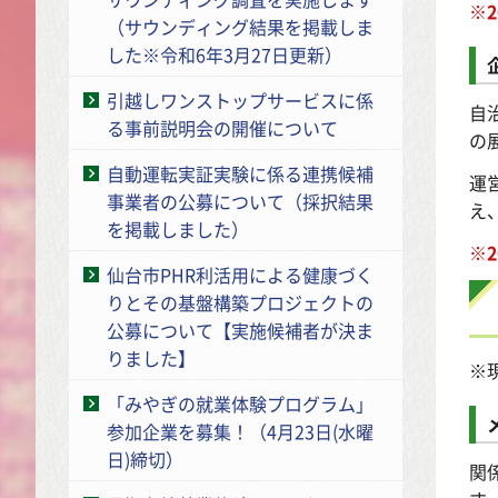
※
（サウンディング結果を掲載しま
した※令和6年3月27日更新）
引越しワンストップサービスに係
自
る事前説明会の開催について
の
自動運転実証実験に係る連携候補
運
事業者の公募について（採択結果
え
を掲載しました）
※2
仙台市PHR利活用による健康づく
りとその基盤構築プロジェクトの
公募について【実施候補者が決ま
りました】
※
「みやぎの就業体験プログラム」
参加企業を募集！（4月23日(水曜
日)締切）
関