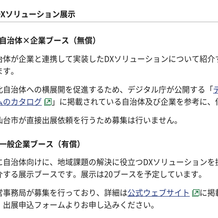
DXソリューション展示
自治体×企業ブース（無償）
治体が企業と連携して実装したDXソリューションについて紹介
ます。
北自治体への横展開を促進するため、デジタル庁が公開する「
ムのカタログ
」に掲載されている自治体及び企業を参考に、
仙台市が直接出展依頼を行うため募集は行いません。
一般企業ブース（有償）
に自治体向けに、地域課題の解決に役立つDXソリューションを
介する展示ブースです。展示は20ブースを予定しています。
営事務局が募集を行っており、詳細は
公式ウェブサイト
に掲
、出展申込フォームよりお申し込みください。