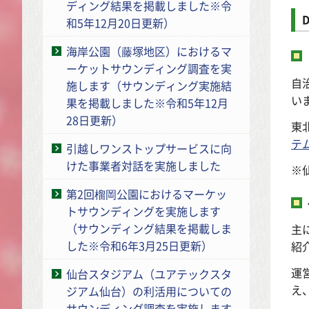
ディング結果を掲載しました※令
和5年12月20日更新）
海岸公園（藤塚地区）におけるマ
ーケットサウンディング調査を実
自
施します（サウンディング実施結
い
果を掲載しました※令和5年12月
28日更新）
東
テ
引越しワンストップサービスに向
けた事業者対話を実施しました
※
第2回榴岡公園におけるマーケッ
トサウンディングを実施します
（サウンディング結果を掲載しま
主
した※令和6年3月25日更新）
紹
運
仙台スタジアム（ユアテックスタ
え
ジアム仙台）の利活用についての
サウンディング調査を実施します