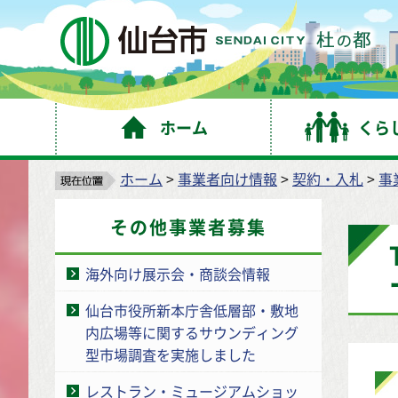
仙
ホーム
くら
ホーム
>
事業者向け情報
>
契約・入札
>
事
その他事業者募集
海外向け展示会・商談会情報
仙台市役所新本庁舎低層部・敷地
内広場等に関するサウンディング
型市場調査を実施しました
レストラン・ミュージアムショッ