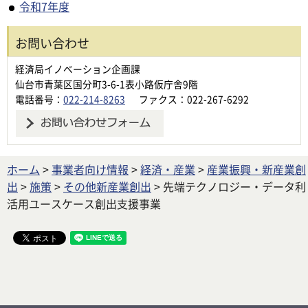
令和7年度
お問い合わせ
経済局イノベーション企画課
仙台市青葉区国分町3-6-1表小路仮庁舎9階
電話番号：
022-214-8263
ファクス：022-267-6292
ホーム
>
事業者向け情報
>
経済・産業
>
産業振興・新産業創
出
>
施策
>
その他新産業創出
> 先端テクノロジー・データ利
活用ユースケース創出支援事業