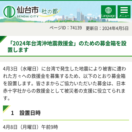
Select
コンテ
仙台市
Language
ンツメ
ニュー
ページID：74139
更新日：2024年4月5日
「2024年台湾沖地震救援金」のための募金箱を設
置します
4月3日（水曜日）に台湾で発生した地震により被害に遭わ
れた方々への救援金を募集するため、以下のとおり募金箱
を設置します。皆さまからご協力いただいた募金は、日本
赤十字社からの救援金として被災者の支援に役立てられま
す。
1 設置日時
4月8日（月曜日）午前9時