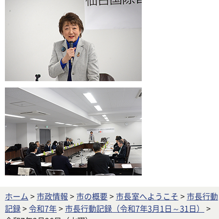
ホーム
>
市政情報
>
市の概要
>
市長室へようこそ
>
市長行動
記録
>
令和7年
>
市長行動記録（令和7年3月1日～31日）
>