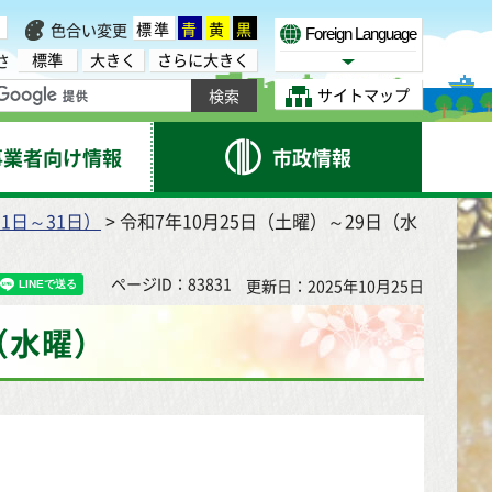
標準
青
黄
黒
色合い変更
Foreign Language
標準
大きく
さらに大きく
さ
Select Language
サイトマップ
事業者向け情報
市政情報
1日～31日）
> 令和7年10月25日（土曜）～29日（水
ページID：83831
更新日：2025年10月25日
（水曜）