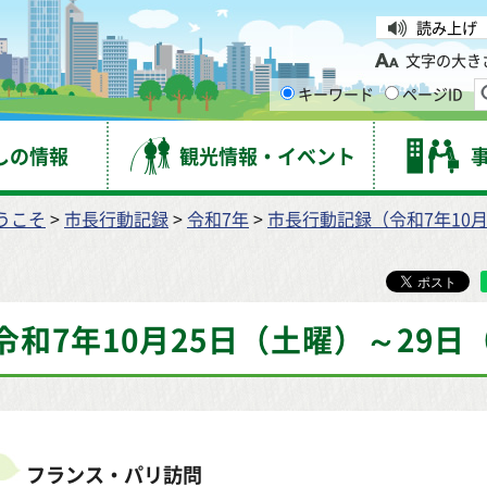
台市
読み上げ
文字の大き
キーワード
ページID
しの情報
観光情報・イベント
うこそ
>
市長行動記録
>
令和7年
>
市長行動記録（令和7年10月
令和7年10月25日（土曜）～29日
フランス・パリ訪問