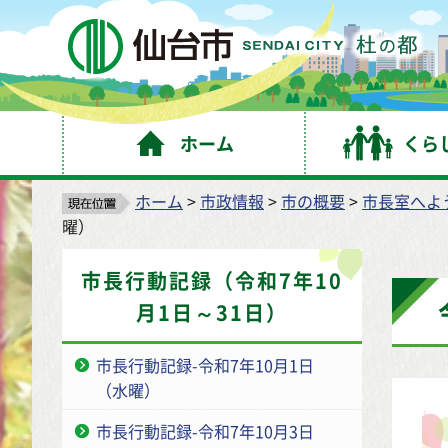
仙
ホーム
くら
ホーム
>
市政情報
>
市の概要
>
市長室へよ
曜）
市長行動記録（令和7年10
月1日～31日）
市長行動記録-令和7年10月1日
（水曜）
市長行動記録-令和7年10月3日