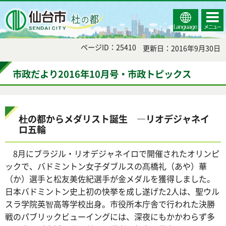
Select
コンテ
仙台市
Language
ンツメ
ニュー
ページID：25410
更新日：2016年9月30日
市政だより2016年10月号・市政トピックス
杜の都からメダリスト誕生 ―リオデジャネイ
ロ五輪
8月にブラジル・リオデジャネイロで開催されたオリンピ
ックで、バドミントン女子ダブルスの髙橋礼（あや）華
（か）選手と松友美佐紀選手が金メダルを獲得しました。
日本バドミントン史上初の快挙を成し遂げた2人は、聖ウル
スラ学院英智高等学校出身。市役所本庁舎で行われた決勝
戦のパブリックビューイングには、深夜にもかかわらず多