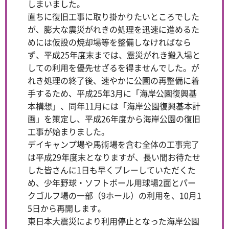
しまいました。
直ちに復旧工事に取り掛かりたいところでした
が、膨大な震災がれきの処理を迅速に進めるた
めには仮設の焼却場等を整備しなければなら
ず、平成25年度末までは、震災がれき搬入場と
しての利用を優先せざるを得ませんでした。が
れき処理の終了後、速やかに公園の再整備に着
手するため、平成25年3月に「海岸公園復興基
本構想」、同年11月には「海岸公園復興基本計
画」を策定し、平成26年度から海岸公園の復旧
工事が始まりました。
デイキャンプ場や馬術場を含む全体の工事完了
は平成29年度末となりますが、長い間お待たせ
した皆さんに1日も早くプレーしていただくた
め、少年野球・ソフトボール用球場2面とパー
クゴルフ場の一部（9ホール）の利用を、10月1
5日から再開します。
東日本大震災により利用停止となった海岸公園