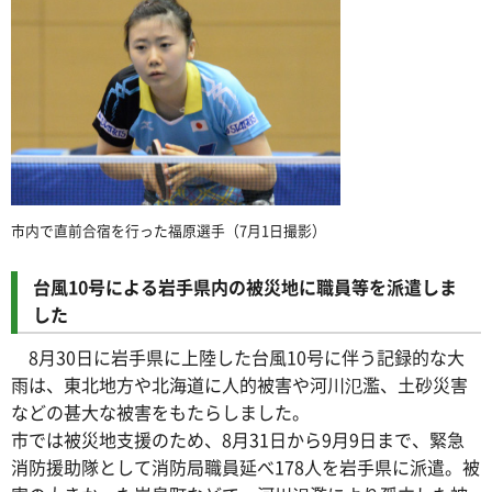
市内で直前合宿を行った福原選手（7月1日撮影）
台風10号による岩手県内の被災地に職員等を派遣しま
した
8月30日に岩手県に上陸した台風10号に伴う記録的な大
雨は、東北地方や北海道に人的被害や河川氾濫、土砂災害
などの甚大な被害をもたらしました。
市では被災地支援のため、8月31日から9月9日まで、緊急
消防援助隊として消防局職員延べ178人を岩手県に派遣。被