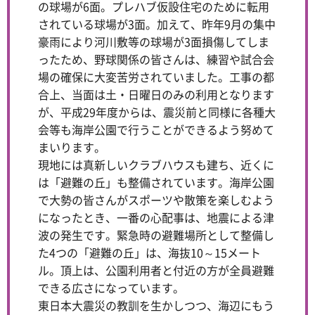
の球場が6面。プレハブ仮設住宅のために転用
されている球場が3面。加えて、昨年9月の集中
豪雨により河川敷等の球場が3面損傷してしま
ったため、野球関係の皆さんは、練習や試合会
場の確保に大変苦労されていました。工事の都
合上、当面は土・日曜日のみの利用となります
が、平成29年度からは、震災前と同様に各種大
会等も海岸公園で行うことができるよう努めて
まいります。
現地には真新しいクラブハウスも建ち、近くに
は「避難の丘」も整備されています。海岸公園
で大勢の皆さんがスポーツや散策を楽しむよう
になったとき、一番の心配事は、地震による津
波の発生です。緊急時の避難場所として整備し
た4つの「避難の丘」は、海抜10～15メート
ル。頂上は、公園利用者と付近の方が全員避難
できる広さになっています。
東日本大震災の教訓を生かしつつ、海辺にもう