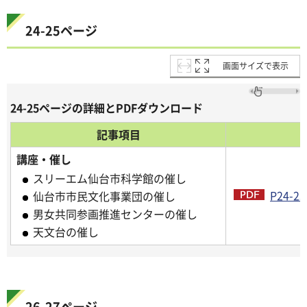
24-25ページ
画面サイズで表示
24-25ページの詳細とPDFダウンロード
記事項目
講座・催し
スリーエム仙台市科学館の催し
P24-2
仙台市市民文化事業団の催し
男女共同参画推進センターの催し
天文台の催し
26-27ページ