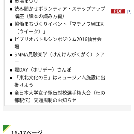
市場まつり
読み聞かせボランティア・ステップアップ
P1
講座（絵本の読み方編）
協働まちづくりイベント「マチノワWEEK
（ウイーク）」
ビブリオバトルシンポジウム2016仙台会
場
SMMA見験楽学（けんけんがくがく）ツア
ー
堀DAY（ホリデー）さんぽ
「東北文化の日」はミュージアム施設に出
掛けよう
全日本大学女子駅伝対校選手権大会（杜の
都駅伝）交通規制のお知らせ
16-17ページ